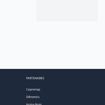
PARTENAIRES
Cepremap
DBnomics
Huma-Num