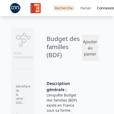
Recherche
Panier
Connexio
Budget des
Ajouter
familles
au
(BDF)
SERIE
panier
D'ENQUÊTES
Description
Identifiant
générale
:
de
la
L'enquête Budget
série
:
des familles (BDF)
DOI...
existe en France
sous sa forme