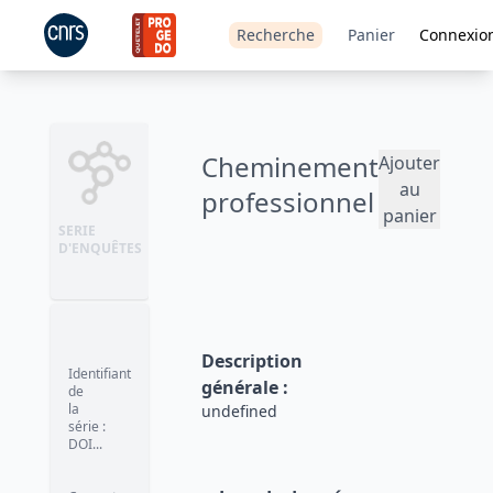
Recherche
Panier
Connexio
Cheminement
Ajouter
au
professionnel
panier
SERIE
D'ENQUÊTES
Description
Identifiant
générale
:
de
la
undefined
série
:
DOI...