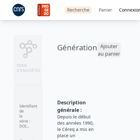
Recherche
Panier
Connexio
Génération
Ajouter
au panier
SERIE
D'ENQUÊTES
Description
Identifiant
générale
:
de
la
Depuis le début
série
:
des années 1990,
DOI...
le Céreq a mis en
place un