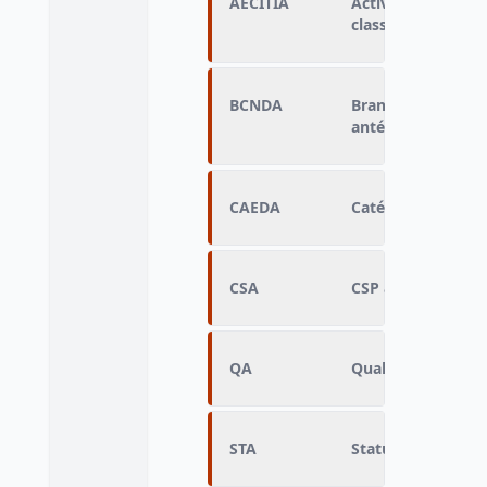
AECITIA
Activité économiq
classification int
BCNDA
Branche de compta
antérieure détaill
CAEDA
Catégorie d'activ
CSA
CSP antérieure
QA
Qualification anté
STA
Statut du dernier