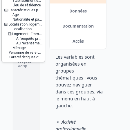
Etablissement employeur
Série :
Lieu de résidence
Enquête
Caractéristiques personnelles
Emploi
Données
Age
Nationalité et pays de naissance
Couverture
Localisation, logement, ménage
géographique :
Documentation
Localisation
France
métropolitaine
Logement - Immeuble
A l'enquête précédente
Accès
Producteur :
Au recensement
INSEE
Ménage
Personne de référence du ménage
Les variables sont
Diffuseur :
Caractéristiques d'enquête
Progedo-
organisées en
Adisp
groupes
thématiques : vous
pouvez naviguer
dans ces groupes, via
le menu en haut à
gauche.
> Activité
professionnelle