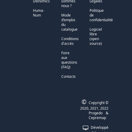
DBnomics
sommes
Légales
nous ?
Huma-
Politique
Num
Mode
de
d'emploi
confidentialité
du
catalogue
Logiciel
libre
Conditions
(open
d'accès
source)
Foire
aux
questions
(FAQ)
Contacts
©
Copyright ©
2020, 2021, 2022
Progedo
&
Cepremap
Développé