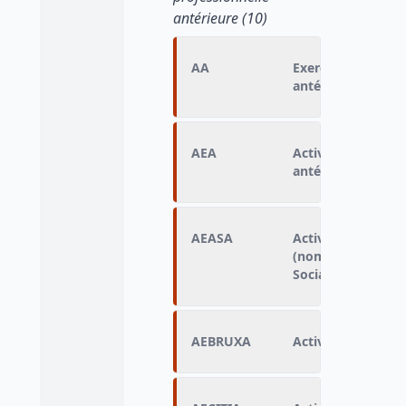
antérieure (10)
AA
Exercice d'une act
antérieure
AEA
Activité économiq
antérieur
AEASA
Activité économiq
(nomenclature du 
Sociales)
AEBRUXA
Activité économiq