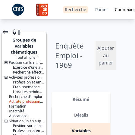
Recherche
Panier
Connexio
⇦
⇮
⇮
Groupes de
Enquête
variables
Ajouter
thématiques
Emploi -
au
Tout afficher
panier
Position sur le marché du travail
1969
JEU DE
Exercice d'une activité professionnelle effective
DONNÉES
Recherche effective d'un travail
Activités professionnelles
Profession et employeur principaux
Etablissement employeur
Horaires hebdomadaires
Identifiants :
Recherche d'emploi
lil-0007
Résumé
Activité professionnelle antérieure
doi:10.13144/lil-
Formation
0007
Inactivité
Détails
Allocations
Thème :
Situation un an auparavant
Travail et
Position sur le marché du travail
emploi
Variables
Profession et employeur principaux