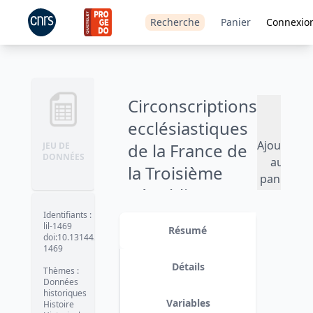
Recherche
Panier
Connexio
Circonscriptions
ecclésiastiques
Ajouter
de la France de
JEU DE
DONNÉES
au
la Troisième
panier
République -
1870-1940
Identifiants
:
lil-1469
Résumé
doi:10.13144/lil-
Version 1
date :
2021-07-29
1469
Détails
Thèmes
:
Données
historiques
Variables
Histoire