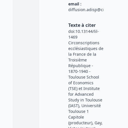
email :
diffusion.adisp@cnrs.fr
Texte à citer
doi:10.13144/lil-
1469
Circonscriptions
ecclésiastiques de
la France de la
Troisième
République -
1870-1940 -
Toulouse School
of Economics
(TSE) et Institute
for Advanced
Study in Toulouse
(IAST), Université
Toulouse 1
Capitole
(producteur), Gay,