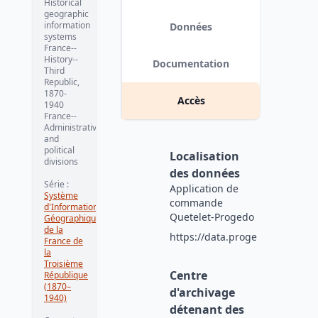
Historical
geographic
information
Données
systems
France--
History--
Documentation
Third
Republic,
1870-
Accès
1940
France--
Administrative
and
political
Localisation
divisions
des données
Série
:
Application de
Système
commande
d'Information
Quetelet-Progedo
Géographique
de la
https://data.progedo.fr
France de
la
Troisième
Centre
République
(1870–
d'archivage
1940)
détenant des