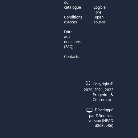
du
catalogue
Logiciel
libre
Conditions
(open
d'accès
source)
Foire
aux
questions
(FAQ)
Contacts
©
Copyright ©
2020, 2021, 2022
Progedo
&
Cepremap
Développé
par
DBnomics
version
(
HEAD
d863ee86
)