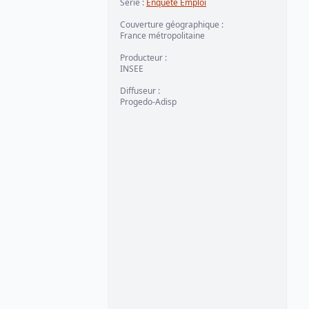
Série
:
Enquête Emploi
Couverture géographique
:
France métropolitaine
Producteur
:
INSEE
Diffuseur
:
Progedo-Adisp