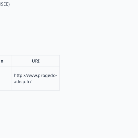
NSEE)
on
URI
http://www.progedo-
adisp.fr/