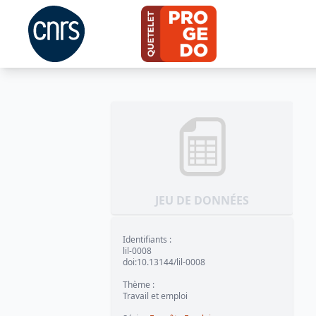
JEU DE DONNÉES
Identifiants
:
lil-0008
doi:10.13144/lil-0008
Thème
:
Travail et emploi