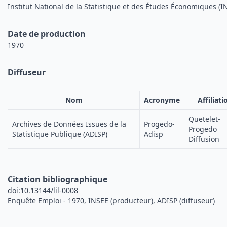
Institut National de la Statistique et des Études Économiques (I
Date de production
1970
Diffuseur
Nom
Acronyme
Affiliati
Quetelet-
Archives de Données Issues de la
Progedo-
Progedo
Statistique Publique (ADISP)
Adisp
Diffusion
Citation bibliographique
doi:10.13144/lil-0008
Enquête Emploi - 1970, INSEE (producteur), ADISP (diffuseur)