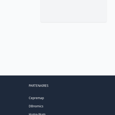
PARTENAIRES
Cepremap
DBnomics
Huma-Num