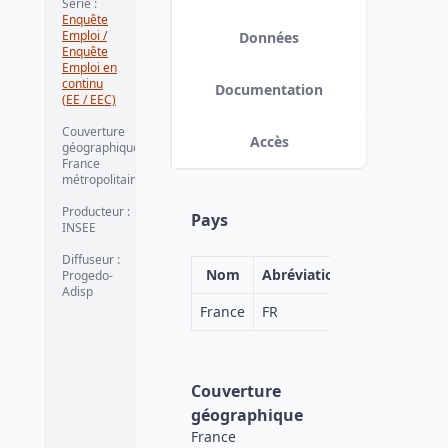
Série
:
Enquête
Emploi /
Données
Enquête
Emploi en
continu
Documentation
(EE / EEC)
Couverture
Accès
géographique
:
France
métropolitaine
Producteur
:
Pays
INSEE
Diffuseur
:
Nom
Abréviation
Progedo-
Adisp
France
FR
Couverture
géographique
France