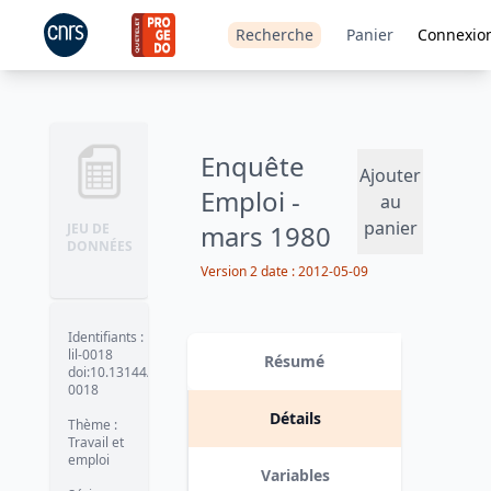
Recherche
Panier
Connexio
Enquête
Ajouter
Emploi -
au
panier
mars 1980
JEU DE
DONNÉES
Version 2
date :
2012-05-09
Identifiants
:
lil-0018
Résumé
doi:10.13144/lil-
0018
Détails
Thème
:
Travail et
emploi
Variables