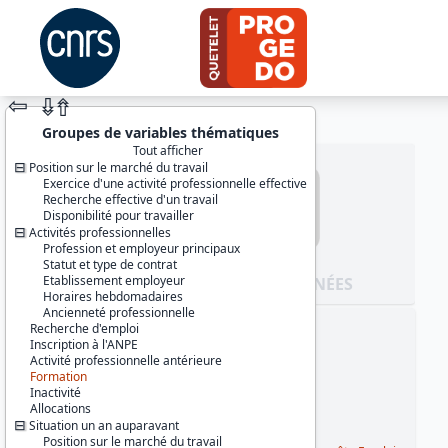
⇦
⇮
⇮
Groupes de variables thématiques
Tout afficher
Position sur le marché du travail
Exercice d'une activité professionnelle effective
Recherche effective d'un travail
Disponibilité pour travailler
Activités professionnelles
Profession et employeur principaux
Statut et type de contrat
Etablissement employeur
JEU DE DONNÉES
Horaires hebdomadaires
Ancienneté professionnelle
Recherche d'emploi
Identifiants :
Inscription à l'ANPE
lil-0018
Activité professionnelle antérieure
doi:10.13144/lil-0018
Formation
Inactivité
Thème :
Allocations
Travail et emploi
Situation un an auparavant
Position sur le marché du travail