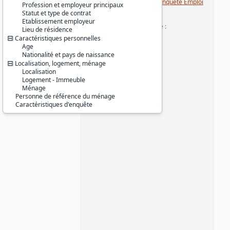
Série :
Enquête Emploi / Enquête Emploi
Profession et employeur principaux
en continu (EE / EEC)
Statut et type de contrat
Etablissement employeur
Couverture géographique :
Lieu de résidence
France métropolitaine
Caractéristiques personnelles
Age
Producteur :
Nationalité et pays de naissance
INSEE
Localisation, logement, ménage
Localisation
Diffuseur :
Logement - Immeuble
Progedo-Adisp
Ménage
Personne de référence du ménage
Caractéristiques d'enquête