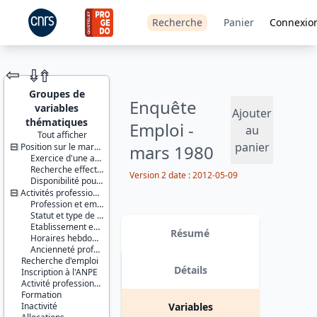
Recherche
Panier
Connexio
⇦
⇮
⇮
Groupes de
Enquête
variables
Ajouter
thématiques
Emploi -
au
Tout afficher
panier
Position sur le marché du travail
mars 1980
JEU DE
Exercice d'une activité professionnelle effective
DONNÉES
Recherche effective d'un travail
Version 2 date : 2012-05-09
Disponibilité pour travailler
Activités professionnelles
Profession et employeur principaux
Statut et type de contrat
Identifiants :
Etablissement employeur
lil-0018
Résumé
Horaires hebdomadaires
doi:10.13144/lil-
Ancienneté professionnelle
0018
Recherche d'emploi
Détails
Inscription à l'ANPE
Thème :
Activité professionnelle antérieure
Travail et
Formation
emploi
Inactivité
Variables