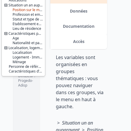
Allocations
Série :
Situation un an auparavant
Enquête
Position sur le marché du travail
Emploi /
Données
Profession et employeur principaux
Enquête
Statut et type de contrat
Emploi en
Etablissement employeur
continu
Documentation
Lieu de résidence
(EE / EEC)
Caractéristiques personnelles
Age
Couverture
Accès
Nationalité et pays de naissance
géographique :
Localisation, logement, ménage
France
Localisation
métropolitaine
Les variables sont
Logement - Immeuble
Ménage
Producteur :
organisées en
INSEE
Personne de référence du ménage
groupes
Caractéristiques d'enquête
Diffuseur :
thématiques : vous
Progedo-
pouvez naviguer
Adisp
dans ces groupes, via
le menu en haut à
gauche.
> Situation un an
auparavant > Position