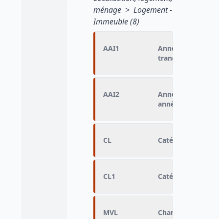
ménage > Logement -
Immeuble (8)
AAI1
Année d'achèveme
tranche)
AAI2
Année d'achèveme
année à partir de 
CL
Catégorie de log
CL1
Catégorie de loge
MVL
Changement de si