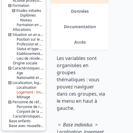
Activité professionnelle antérieure
Série :
Formation
Enquête
Etudes initiales
Emploi /
Données
Enquête
Diplômes
Emploi en
Niveau
continu
Formation en cours
Documentation
Allocations
(EE / EEC)
Situation un an auparavant
Couverture
Position sur le marché du travail
Accès
géographique :
Profession et employeur principaux
France
Statut et type de contrat
métropolitaine
Etablissement employeur
Les variables sont
Lieu de résidence
Producteur :
Origine sociale
organisées en
INSEE
Caractéristiques personnelles
groupes
Age
Diffuseur :
Nationalité et pays de naissance
thématiques : vous
Progedo-
Localisation, logement, ménage
pouvez naviguer
Adisp
Localisation
Logement - Immeuble
dans ces groupes, via
Ménage
le menu en haut à
Personne de référence du ménage et conjoint de la personne de référence
Personne de référence du ménage
gauche.
Conjoint de la personne de référence du ménage
Caractéristiques d'enquête
Base enfants
> Base individus >
Base avec nouvelle pondération
Localisation, logement,