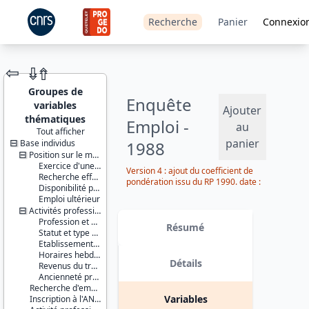
Recherche
Panier
Connexio
⇦
⇮
⇮
Groupes de
Enquête
variables
Ajouter
thématiques
Emploi -
au
Tout afficher
panier
Base individus
1988
JEU DE
DONNÉES
Position sur le marché du travail
Exercice d'une activité professionnelle effective
Version 4 : ajout du coefficient de
Recherche effective d'un travail
pondération issu du RP 1990. date :
Disponibilité pour travailler
2014-09-30
Emploi ultérieur
Activités professionnelles
Identifiants :
Profession et employeur principaux
lil-0026
Résumé
Statut et type de contrat
doi:10.13144/lil-
Etablissement employeur
0026
Horaires hebdomadaires
Détails
Revenus du travail
Thème :
Ancienneté professionnelle
Travail et
Recherche d'emploi
emploi
Variables
Inscription à l'ANPE