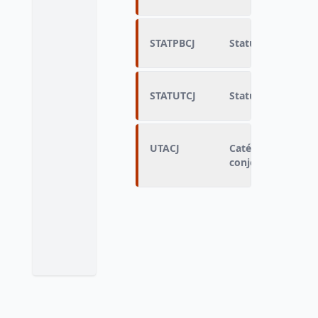
STATPBCJ
Statut (détaillé s
STATUTCJ
Statut détaillé du
UTACJ
Catégorie d'activi
conjoint