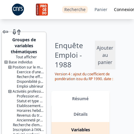
Recherche
Panier
Connexio
⇦
⇮
⇮
Groupes de
Enquête
variables
Ajouter
thématiques
Emploi -
au
Tout afficher
panier
Base individus
1988
JEU DE
DONNÉES
Position sur le marché du travail
Exercice d'une activité professionnelle effective
Version 4 : ajout du coefficient de
Recherche effective d'un travail
pondération issu du RP 1990. date :
Disponibilité pour travailler
2014-09-30
Emploi ultérieur
Activités professionnelles
Identifiants :
Profession et employeur principaux
lil-0026
Résumé
Statut et type de contrat
doi:10.13144/lil-
Etablissement employeur
0026
Horaires hebdomadaires
Détails
Revenus du travail
Thème :
Ancienneté professionnelle
Travail et
Recherche d'emploi
emploi
Variables
Inscription à l'ANPE