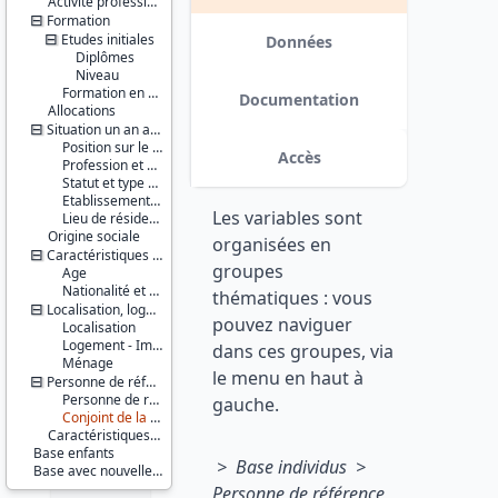
Activité professionnelle antérieure
Série :
Formation
Enquête
Etudes initiales
Emploi /
Données
Enquête
Diplômes
Emploi en
Niveau
continu
Formation en cours
Documentation
Allocations
(EE / EEC)
Situation un an auparavant
Couverture
Position sur le marché du travail
Accès
géographique :
Profession et employeur principaux
France
Statut et type de contrat
métropolitaine
Etablissement employeur
Les variables sont
Lieu de résidence
Producteur :
Origine sociale
organisées en
INSEE
Caractéristiques personnelles
groupes
Age
Diffuseur :
Nationalité et pays de naissance
thématiques : vous
Progedo-
Localisation, logement, ménage
pouvez naviguer
Adisp
Localisation
Logement - Immeuble
dans ces groupes, via
Ménage
le menu en haut à
Personne de référence du ménage et conjoint de la personne de référence
Personne de référence du ménage
gauche.
Conjoint de la personne de référence du ménage
Caractéristiques d'enquête
Base enfants
> Base individus >
Base avec nouvelle pondération
Personne de référence