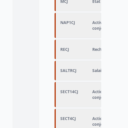
MCJ
Etat matrimonial 
NAP1CJ
Activité économiq
conjoint (100 post
RECJ
Recherche d'un em
SALTRCJ
Salaire mensuel d
SECT14CJ
Acticité économiq
conjoint (14 poste
SECT4CJ
Acticité économiq
conjoint (4 postes