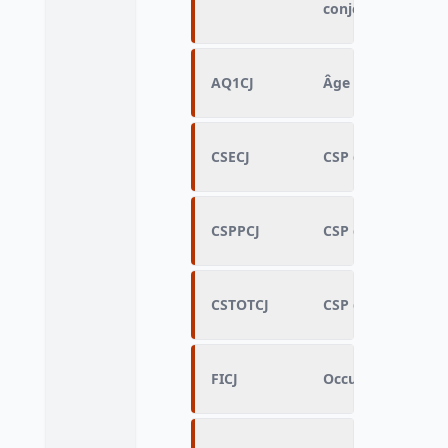
conjoint
AQ1CJ
Âge quinquennal 
CSECJ
CSP du conjoint si 
CSPPCJ
CSP du père du con
CSTOTCJ
CSP du conjoint (n
FICJ
Occupation actuel