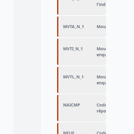
l'individu
MVTA_N_1
Mouvement de l'a
MVTI_N_1
Mouvement de l'i
enquêtes
MVTL_N_1
Mouvement du lo
enquêtes
NAICMP
Code servant au 
réponses
NEUF
Code servant au 