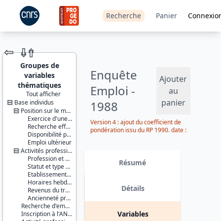
Recherche
Panier
Connexio
⇦
⇮
⇮
Groupes de
Enquête
variables
Ajouter
thématiques
Emploi -
au
Tout afficher
panier
Base individus
1988
JEU DE
DONNÉES
Position sur le marché du travail
Exercice d'une activité professionnelle effective
Version 4 : ajout du coefficient de
Recherche effective d'un travail
pondération issu du RP 1990. date :
Disponibilité pour travailler
2014-09-30
Emploi ultérieur
Activités professionnelles
Identifiants :
Profession et employeur principaux
lil-0026
Résumé
Statut et type de contrat
doi:10.13144/lil-
Etablissement employeur
0026
Horaires hebdomadaires
Détails
Revenus du travail
Thème :
Ancienneté professionnelle
Travail et
Recherche d'emploi
emploi
Variables
Inscription à l'ANPE