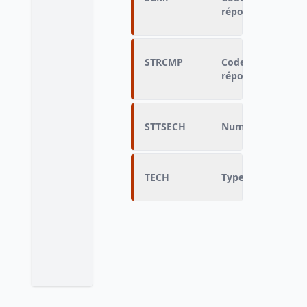
réponses
STRCMP
Code servant au 
réponses
STTSECH
Numéro du sous é
TECH
Type de l'échantil