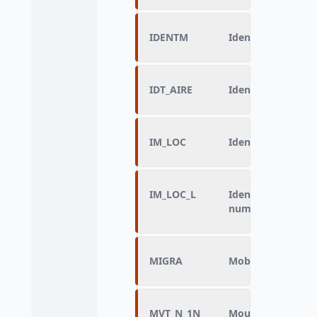
IDENTM
Identification d
IDT_AIRE
Identifiant de l'ai
IM_LOC
Identification du
IM_LOC_L
Identifiant loge
numéro de local)
MIGRA
Mobilité géograp
MVT_N_1N
Mouvement de l'ai