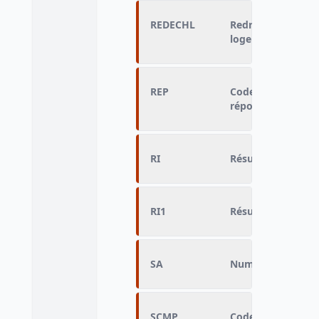
REDECHL
Redressement de l
logement
REP
Code servant au 
réponses
RI
Résultat de l'inte
RI1
Résultat de l'inte
SA
Numéro de sous-a
SCMP
Code servant au 