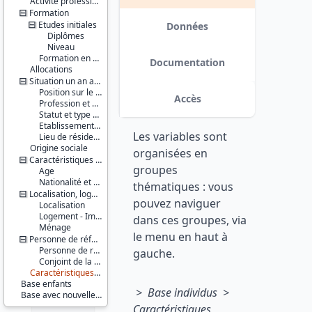
Activité professionnelle antérieure
Série :
Formation
Enquête
Etudes initiales
Emploi /
Données
Enquête
Diplômes
Emploi en
Niveau
continu
Formation en cours
Documentation
Allocations
(EE / EEC)
Situation un an auparavant
Couverture
Position sur le marché du travail
Accès
géographique :
Profession et employeur principaux
France
Statut et type de contrat
métropolitaine
Etablissement employeur
Les variables sont
Lieu de résidence
Producteur :
Origine sociale
organisées en
INSEE
Caractéristiques personnelles
groupes
Age
Diffuseur :
Nationalité et pays de naissance
thématiques : vous
Progedo-
Localisation, logement, ménage
pouvez naviguer
Adisp
Localisation
Logement - Immeuble
dans ces groupes, via
Ménage
le menu en haut à
Personne de référence du ménage et conjoint de la personne de référence
Personne de référence du ménage
gauche.
Conjoint de la personne de référence du ménage
Caractéristiques d'enquête
Base enfants
> Base individus >
Base avec nouvelle pondération
Caractéristiques