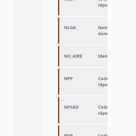
réponses
NLGA
Nombre de logeme
donnée ( mvl=0 à 
NO_AIRE
Identifiant de l'ai
NPP
Code servant au 
réponses
NPSAD
Code servant au 
réponses
PNR
Code servant au 