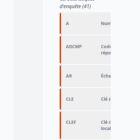
d'enquête (41)
A
Numéro d'aire
ADCMP
Code servant au 
réponses
AR
Échantillon aréola
CLE
Clé de contrôle de 
CLEF
Clé de contrôle 
local