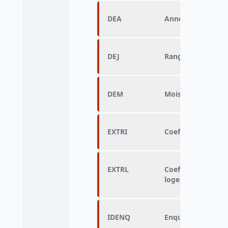
DEA
Année d'enquête
DEJ
Rang de la semai
DEM
Mois d'enquête
EXTRI
Coefficient de po
EXTRL
Coefficient de po
logements
IDENQ
Enquêteur identiq