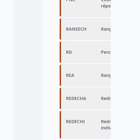
réponses
RANSECH
Rang d'interrogat
RD
Personne ayant r
REA
Rang de l'enquête
REDECHA
Redressement de l
REDECHI
Redressement de l
individu