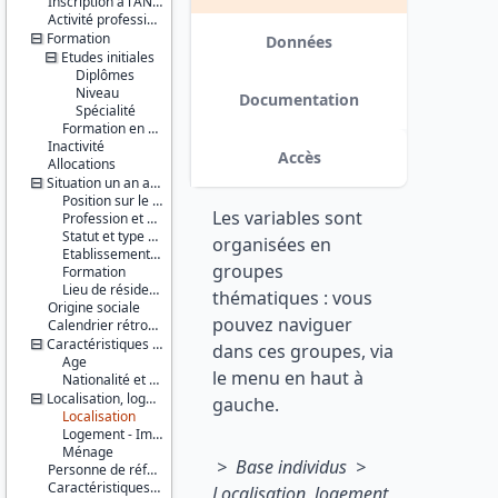
Inscription à l'ANPE
Série :
Activité professionnelle antérieure
Enquête
Formation
Emploi /
Données
Etudes initiales
Enquête
Emploi en
Diplômes
continu
Niveau
Documentation
(EE / EEC)
Spécialité
Formation en cours
Inactivité
Couverture
Accès
Allocations
géographique :
France
Situation un an auparavant
métropolitaine
Position sur le marché du travail
Les variables sont
Profession et employeur principaux
Producteur :
Statut et type de contrat
organisées en
INSEE
Etablissement employeur
groupes
Formation
Diffuseur :
Lieu de résidence
thématiques : vous
Progedo-
Origine sociale
pouvez naviguer
Adisp
Calendrier rétrospectif d'activité
Caractéristiques personnelles
dans ces groupes, via
Age
le menu en haut à
Nationalité et pays de naissance
Localisation, logement, ménage
gauche.
Localisation
Logement - Immeuble
Ménage
> Base individus >
Personne de référence du ménage
Caractéristiques d'enquête
Localisation, logement,