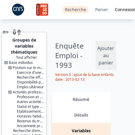
Recherche
Panier
Connexio
⇦
⇮
⇮
Groupes de
Enquête
variables
Ajouter
thématiques
Emploi -
au
Tout afficher
panier
Base individus
1993
JEU DE
DONNÉES
Position sur le marché du travail
Exercice d'une activité professionnelle effective
Version 3 : ajout de la base enfants.
Recherche effective d'un travail
date : 2013-02-13
Disponibilité pour travailler
Emploi ultérieur
Activités professionnelles
Identifiants :
Profession et employeur principaux
lil-0031
Résumé
Autres activités professionnelles
doi:10.13144/lil-
Statut et type de contrat
0031
Etablissement employeur
Détails
Horaires hebdomadaires
Thème :
Revenus du travail
Travail et
Ancienneté professionnelle
emploi
Variables
Recherche d'emploi