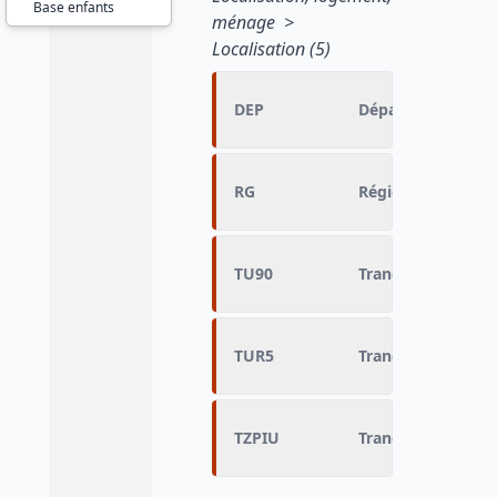
Base enfants
ménage >
Localisation (5)
DEP
Département de r
RG
Région de résiden
TU90
Tranche d'unité ur
TUR5
Tranche d'unité ur
TZPIU
Tranche de ZPIU