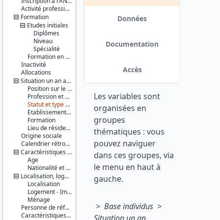
Inscription à l'ANPE
Série :
Activité professionnelle antérieure
Enquête
Formation
Emploi /
Données
Etudes initiales
Enquête
Emploi en
Diplômes
continu
Niveau
Documentation
(EE / EEC)
Spécialité
Formation en cours
Inactivité
Couverture
Accès
Allocations
géographique :
France
Situation un an auparavant
métropolitaine
Position sur le marché du travail
Les variables sont
Profession et employeur principaux
Producteur :
Statut et type de contrat
organisées en
INSEE
Etablissement employeur
groupes
Formation
Diffuseur :
Lieu de résidence
thématiques : vous
Progedo-
Origine sociale
pouvez naviguer
Adisp
Calendrier rétrospectif d'activité
Caractéristiques personnelles
dans ces groupes, via
Age
le menu en haut à
Nationalité et pays de naissance
Localisation, logement, ménage
gauche.
Localisation
Logement - Immeuble
Ménage
> Base individus >
Personne de référence du ménage
Caractéristiques d'enquête
Situation un an