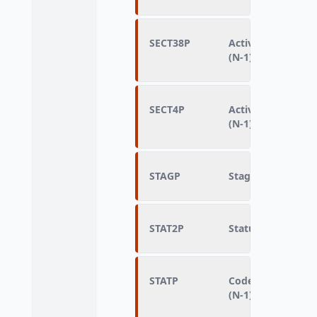
SECT38P
Activité économiq
(N-1)
SECT4P
Activité économiq
(N-1)
STAGP
STAT2P
Statut (N-1)
STATP
Code servant à la
(N-1)