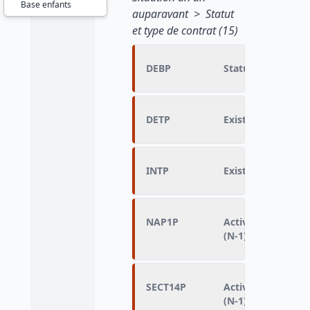
Base enfants
auparavant > Statut
et type de contrat (15)
DEBP
Statut du salarié 
DETP
Existence et type 
INTP
Existence d'un em
NAP1P
Activité économiq
(N-1)
SECT14P
Activité économiq
(N-1)