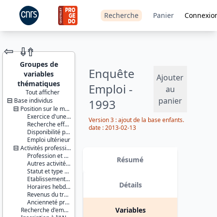
Recherche
Panier
Connexio
⇦
⇮
⇮
Groupes de
Enquête
variables
Ajouter
thématiques
Emploi -
au
Tout afficher
panier
Base individus
1993
JEU DE
DONNÉES
Position sur le marché du travail
Exercice d'une activité professionnelle effective
Version 3 : ajout de la base enfants.
Recherche effective d'un travail
date : 2013-02-13
Disponibilité pour travailler
Emploi ultérieur
Activités professionnelles
Identifiants :
Profession et employeur principaux
lil-0031
Résumé
Autres activités professionnelles
doi:10.13144/lil-
Statut et type de contrat
0031
Etablissement employeur
Détails
Horaires hebdomadaires
Thème :
Revenus du travail
Travail et
Ancienneté professionnelle
emploi
Variables
Recherche d'emploi