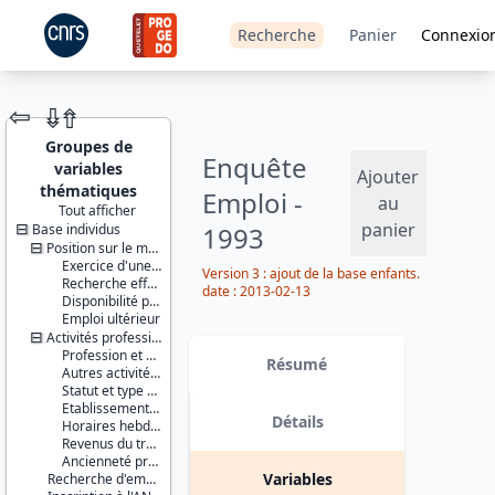
Recherche
Panier
Connexio
⇦
⇮
⇮
Groupes de
Enquête
variables
Ajouter
thématiques
Emploi -
au
Tout afficher
panier
Base individus
1993
JEU DE
DONNÉES
Position sur le marché du travail
Exercice d'une activité professionnelle effective
Version 3 : ajout de la base enfants.
Recherche effective d'un travail
date : 2013-02-13
Disponibilité pour travailler
Emploi ultérieur
Activités professionnelles
Identifiants :
Profession et employeur principaux
lil-0031
Résumé
Autres activités professionnelles
doi:10.13144/lil-
Statut et type de contrat
0031
Etablissement employeur
Détails
Horaires hebdomadaires
Thème :
Revenus du travail
Travail et
Ancienneté professionnelle
emploi
Variables
Recherche d'emploi