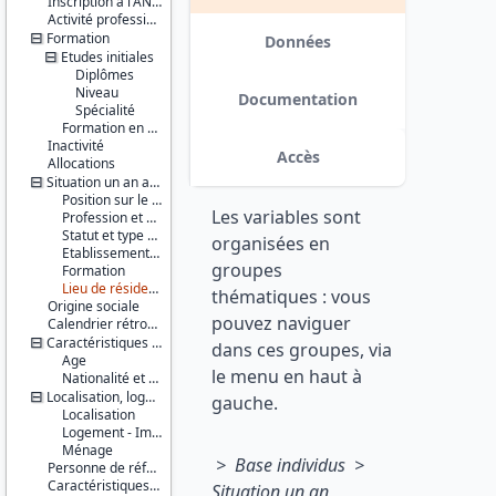
Inscription à l'ANPE
Série :
Activité professionnelle antérieure
Enquête
Formation
Emploi /
Données
Etudes initiales
Enquête
Emploi en
Diplômes
continu
Niveau
Documentation
(EE / EEC)
Spécialité
Formation en cours
Inactivité
Couverture
Accès
Allocations
géographique :
France
Situation un an auparavant
métropolitaine
Position sur le marché du travail
Les variables sont
Profession et employeur principaux
Producteur :
Statut et type de contrat
organisées en
INSEE
Etablissement employeur
groupes
Formation
Diffuseur :
Lieu de résidence
thématiques : vous
Progedo-
Origine sociale
pouvez naviguer
Adisp
Calendrier rétrospectif d'activité
Caractéristiques personnelles
dans ces groupes, via
Age
le menu en haut à
Nationalité et pays de naissance
Localisation, logement, ménage
gauche.
Localisation
Logement - Immeuble
Ménage
> Base individus >
Personne de référence du ménage
Caractéristiques d'enquête
Situation un an