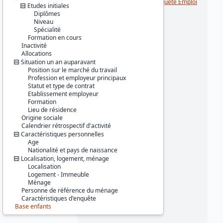
Série :
Enquête Emploi / Enquête Emploi
Etudes initiales
en continu (EE / EEC)
Diplômes
Niveau
Couverture géographique :
Spécialité
France métropolitaine
Formation en cours
Inactivité
Producteur :
Allocations
INSEE
Situation un an auparavant
Position sur le marché du travail
Diffuseur :
Profession et employeur principaux
Progedo-Adisp
Statut et type de contrat
Etablissement employeur
Formation
Lieu de résidence
Origine sociale
Calendrier rétrospectif d'activité
Caractéristiques personnelles
Age
Nationalité et pays de naissance
Localisation, logement, ménage
Localisation
Logement - Immeuble
Ménage
Personne de référence du ménage
Caractéristiques d'enquête
Base enfants