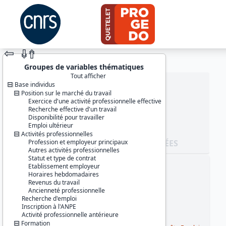
⇦
⇮
⇮
Groupes de variables thématiques
Tout afficher
Base individus
Position sur le marché du travail
Exercice d'une activité professionnelle effective
Recherche effective d'un travail
Disponibilité pour travailler
Emploi ultérieur
Activités professionnelles
Profession et employeur principaux
JEU DE DONNÉES
Autres activités professionnelles
Statut et type de contrat
Etablissement employeur
Identifiants :
Horaires hebdomadaires
lil-0031
Revenus du travail
doi:10.13144/lil-0031
Ancienneté professionnelle
Recherche d'emploi
Thème :
Inscription à l'ANPE
Travail et emploi
Activité professionnelle antérieure
Formation