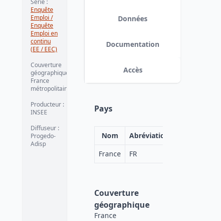
Série
:
Enquête
Emploi /
Données
Enquête
Emploi en
continu
Documentation
(EE / EEC)
Couverture
Accès
géographique
:
France
métropolitaine
Producteur
:
Pays
INSEE
Diffuseur
:
Nom
Abréviation
Progedo-
Adisp
France
FR
Couverture
géographique
France