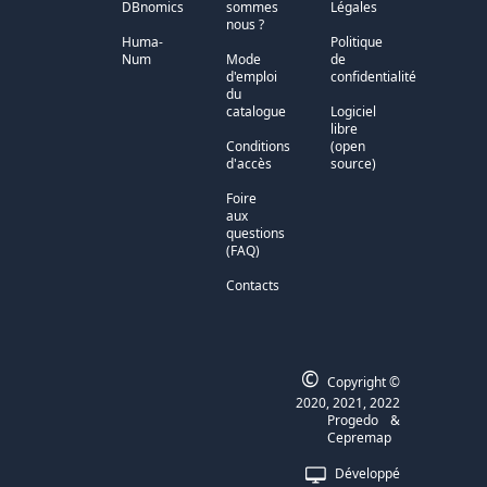
DBnomics
sommes
Légales
nous ?
Huma-
Politique
Num
Mode
de
d'emploi
confidentialité
du
catalogue
Logiciel
libre
Conditions
(open
d'accès
source)
Foire
aux
questions
(FAQ)
Contacts
©
Copyright ©
2020, 2021, 2022
Progedo
&
Cepremap
Développé