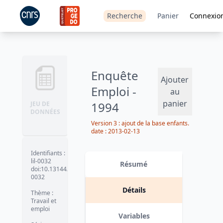
Recherche
Panier
Connexio
Enquête
Ajouter
Emploi -
au
panier
1994
JEU DE
DONNÉES
Version 3 : ajout de la base enfants.
date :
2013-02-13
Identifiants
:
lil-0032
Résumé
doi:10.13144/lil-
0032
Détails
Thème
:
Travail et
emploi
Variables