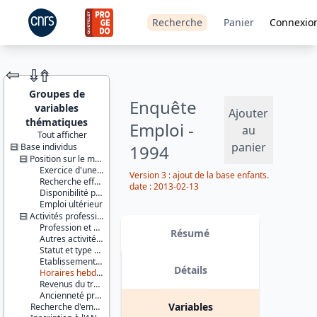
Recherche
Panier
Connexio
⇦
⇮
⇮
Groupes de
Enquête
variables
Ajouter
thématiques
Emploi -
au
Tout afficher
panier
Base individus
1994
JEU DE
DONNÉES
Position sur le marché du travail
Exercice d'une activité professionnelle effective
Version 3 : ajout de la base enfants.
Recherche effective d'un travail
date : 2013-02-13
Disponibilité pour travailler
Emploi ultérieur
Activités professionnelles
Identifiants :
Profession et employeur principaux
lil-0032
Résumé
Autres activités professionnelles
doi:10.13144/lil-
Statut et type de contrat
0032
Etablissement employeur
Détails
Horaires hebdomadaires
Thème :
Revenus du travail
Travail et
Ancienneté professionnelle
emploi
Variables
Recherche d'emploi