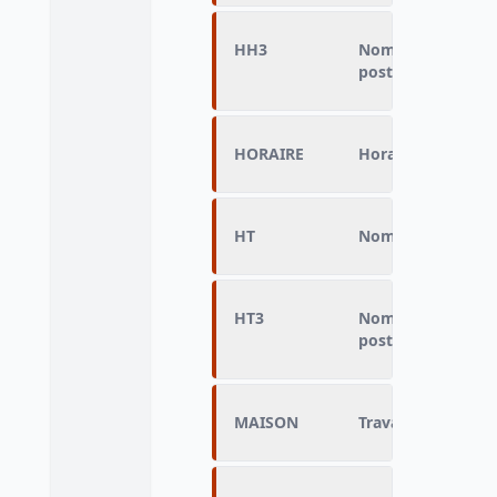
HH3
Nombre d'heures d
postes)
HORAIRE
Horaires de travai
HT
Nombre d'heures d
HT3
Nombre d'heures d
postes)
MAISON
Travail à domicile