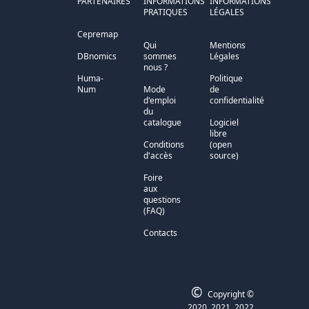
PARTENAIRES
INFORMATIONS
INFORMATIONS
PRATIQUES
LÉGALES
Cepremap
Qui
Mentions
DBnomics
sommes
Légales
nous ?
Huma-
Politique
Num
Mode
de
d'emploi
confidentialité
du
catalogue
Logiciel
libre
Conditions
(open
d'accès
source)
Foire
aux
questions
(FAQ)
Contacts
©
Copyright ©
2020, 2021, 2022