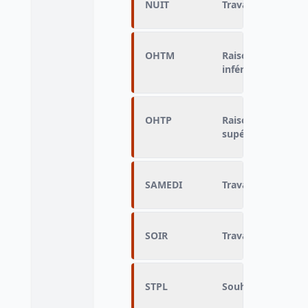
NUIT
Travail de nuit
OHTM
Raisons d'un nomb
inférieur à l'horai
OHTP
Raisons d'un nomb
supérieur à l'hora
SAMEDI
Travail du samedi
SOIR
Travail le soir (CA
STPL
Souhait de travai