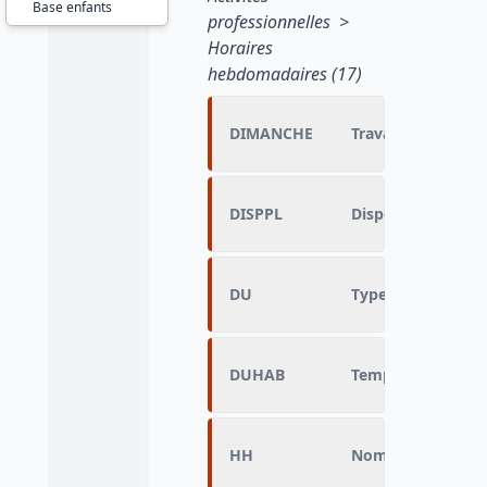
Base enfants
professionnelles >
Horaires
hebdomadaires (17)
DIMANCHE
Travail du dimanc
DISPPL
Disponibilité pour
DU
Type d'horaire hab
DUHAB
Temps complet ou 
HH
Nombre d'heures d