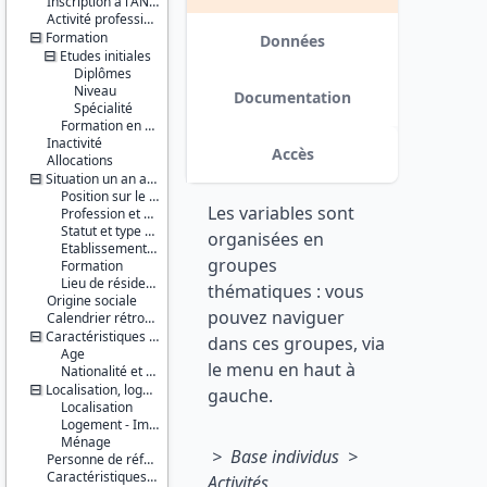
Inscription à l'ANPE
Série :
Activité professionnelle antérieure
Enquête
Formation
Emploi /
Données
Etudes initiales
Enquête
Emploi en
Diplômes
continu
Niveau
Documentation
(EE / EEC)
Spécialité
Formation en cours
Inactivité
Couverture
Accès
Allocations
géographique :
France
Situation un an auparavant
métropolitaine
Position sur le marché du travail
Les variables sont
Profession et employeur principaux
Producteur :
Statut et type de contrat
organisées en
INSEE
Etablissement employeur
groupes
Formation
Diffuseur :
Lieu de résidence
thématiques : vous
Progedo-
Origine sociale
pouvez naviguer
Adisp
Calendrier rétrospectif d'activité
Caractéristiques personnelles
dans ces groupes, via
Age
le menu en haut à
Nationalité et pays de naissance
Localisation, logement, ménage
gauche.
Localisation
Logement - Immeuble
Ménage
> Base individus >
Personne de référence du ménage
Caractéristiques d'enquête
Activités