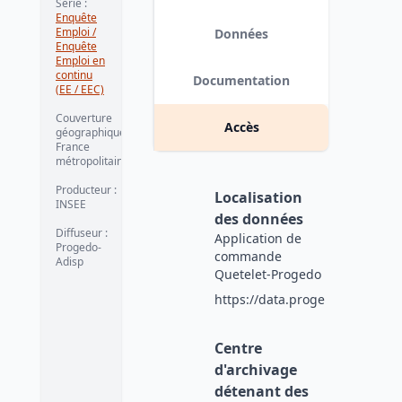
Série
:
Enquête
Emploi /
Données
Enquête
Emploi en
continu
Documentation
(EE / EEC)
Couverture
Accès
géographique
:
France
métropolitaine
Producteur
:
Localisation
INSEE
des données
Diffuseur
:
Application de
Progedo-
commande
Adisp
Quetelet-Progedo
https://data.progedo.fr
Centre
d'archivage
détenant des