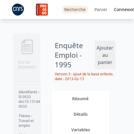
Recherche
Panier
Connexio
Enquête
Ajouter
Emploi -
au
panier
1995
JEU DE
DONNÉES
Version 3 : ajout de la base enfants.
date :
2013-02-13
Identifiants
:
lil-0033
Résumé
doi:10.13144/lil-
0033
Détails
Thème
:
Travail et
emploi
Variables