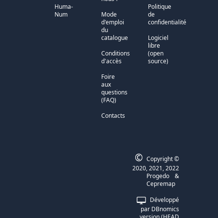
Huma-
Politique
Num
Mode
de
d'emploi
confidentialité
du
catalogue
Logiciel
libre
Conditions
(open
d'accès
source)
Foire
aux
questions
(FAQ)
Contacts
©
Copyright ©
2020, 2021, 2022
Progedo
&
Cepremap
Développé
par DBnomics
version (HEAD