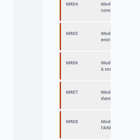
MRE4
Mode de recherche
concours
MRE5
Mode de recherche
entrée
MRE6
Mode de recherche
à son compte
MRE7
Mode de recherche
dans agence
MRE8
Mode de recherche
l'ANPE