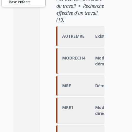
Base enfants
du travail > Recherche
effective d'un travail
(19)
AUTREMRE
Existence d'autre
MODRECH4
Mode de recherch
démarche)
MRE
Démarches pour t
MRE1
Mode de recherch
directe