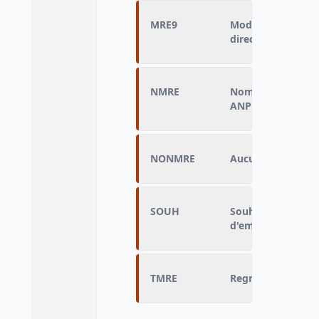
MRE9
Mode de recherch
directe ANPE
NMRE
Nombre de démarc
ANPE
NONMRE
Aucune démarche 
SOUH
Souhait d'un trava
d'emploi)
TMRE
Regroupement de