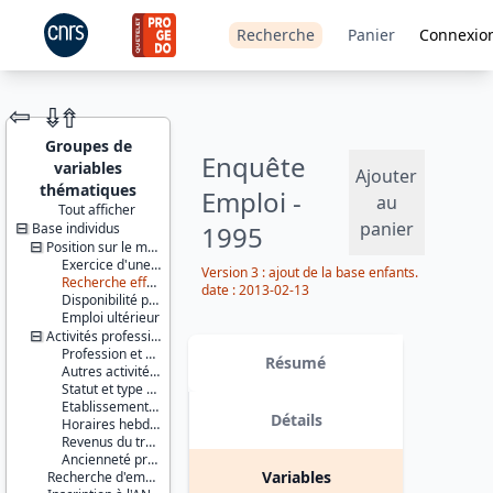
Recherche
Panier
Connexio
⇦
⇮
⇮
Groupes de
Enquête
variables
Ajouter
thématiques
Emploi -
au
Tout afficher
panier
Base individus
1995
JEU DE
DONNÉES
Position sur le marché du travail
Exercice d'une activité professionnelle effective
Version 3 : ajout de la base enfants.
Recherche effective d'un travail
date : 2013-02-13
Disponibilité pour travailler
Emploi ultérieur
Activités professionnelles
Identifiants :
Profession et employeur principaux
lil-0033
Résumé
Autres activités professionnelles
doi:10.13144/lil-
Statut et type de contrat
0033
Etablissement employeur
Détails
Horaires hebdomadaires
Thème :
Revenus du travail
Travail et
Ancienneté professionnelle
emploi
Variables
Recherche d'emploi