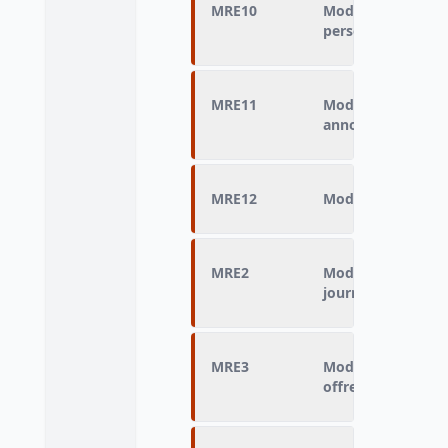
MRE10
Mode de recherche
personnelles
MRE11
Mode de recherche
annonces dans jo
MRE12
Mode de recherche
MRE2
Mode de recherch
journal
MRE3
Mode de recherche
offre emploi