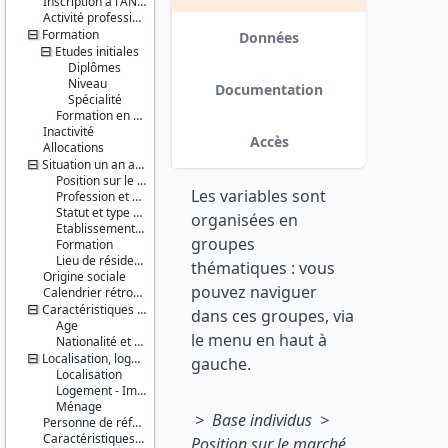
Inscription à l'ANPE
Série :
Activité professionnelle antérieure
Enquête
Formation
Emploi /
Données
Etudes initiales
Enquête
Emploi en
Diplômes
continu
Niveau
Documentation
(EE / EEC)
Spécialité
Formation en cours
Inactivité
Couverture
Accès
Allocations
géographique :
France
Situation un an auparavant
métropolitaine
Position sur le marché du travail
Les variables sont
Profession et employeur principaux
Producteur :
Statut et type de contrat
organisées en
INSEE
Etablissement employeur
groupes
Formation
Diffuseur :
Lieu de résidence
thématiques : vous
Progedo-
Origine sociale
pouvez naviguer
Adisp
Calendrier rétrospectif d'activité
Caractéristiques personnelles
dans ces groupes, via
Age
le menu en haut à
Nationalité et pays de naissance
Localisation, logement, ménage
gauche.
Localisation
Logement - Immeuble
Ménage
> Base individus >
Personne de référence du ménage
Caractéristiques d'enquête
Position sur le marché