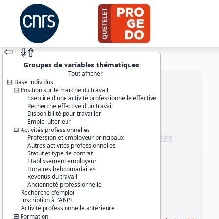
⇦
⇮
⇮
Groupes de variables thématiques
Tout afficher
Base individus
Position sur le marché du travail
Exercice d'une activité professionnelle effective
Recherche effective d'un travail
Disponibilité pour travailler
Emploi ultérieur
Activités professionnelles
Profession et employeur principaux
JEU DE DONNÉES
Autres activités professionnelles
Statut et type de contrat
Etablissement employeur
Identifiants :
Horaires hebdomadaires
lil-0033
Revenus du travail
doi:10.13144/lil-0033
Ancienneté professionnelle
Recherche d'emploi
Thème :
Inscription à l'ANPE
Travail et emploi
Activité professionnelle antérieure
Formation