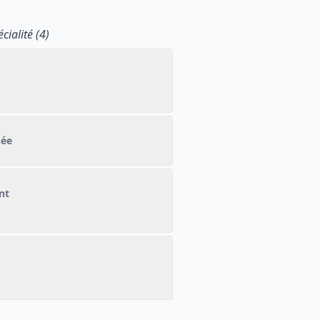
ialité (4)
sée
nt