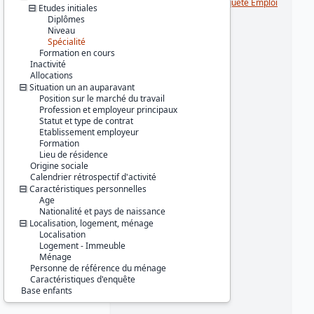
Série :
Enquête Emploi / Enquête Emploi
Etudes initiales
en continu (EE / EEC)
Diplômes
Niveau
Couverture géographique :
Spécialité
France métropolitaine
Formation en cours
Inactivité
Producteur :
Allocations
INSEE
Situation un an auparavant
Position sur le marché du travail
Diffuseur :
Profession et employeur principaux
Progedo-Adisp
Statut et type de contrat
Etablissement employeur
Formation
Lieu de résidence
Origine sociale
Calendrier rétrospectif d'activité
Caractéristiques personnelles
Age
Nationalité et pays de naissance
Localisation, logement, ménage
Localisation
Logement - Immeuble
Ménage
Personne de référence du ménage
Caractéristiques d'enquête
Base enfants