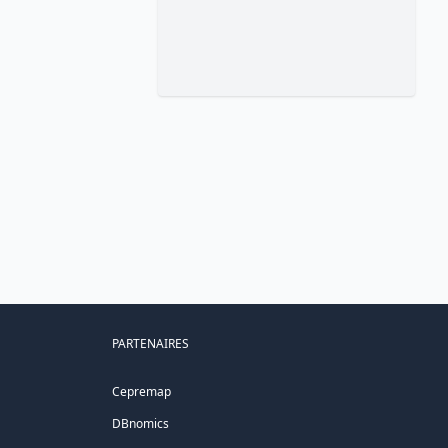
PARTENAIRES
Cepremap
DBnomics