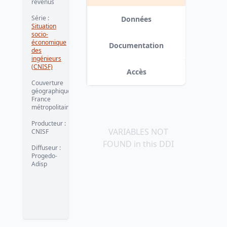
revenus
Série
:
Données
Situation
socio-
économique
Documentation
des
ingénieurs
(CNISF)
Accès
Couverture
géographique
:
France
métropolitaine
Producteur
:
VARIABLES NOT
CNISF
FOUND in this DDI
Diffuseur
:
Progedo-
Adisp