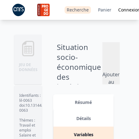
Recherche
Panier
Connexio
Situation
socio-
économique
JEU DE
DONNÉES
Ajouter
des
au
ingénieurs :
panier
11ème
Identifiants
:
lil-0063
Résumé
enquête -
doi:10.13144/lil-
0063
1993
Détails
Thèmes
:
Travail et
emploi
Variables
Salaire et