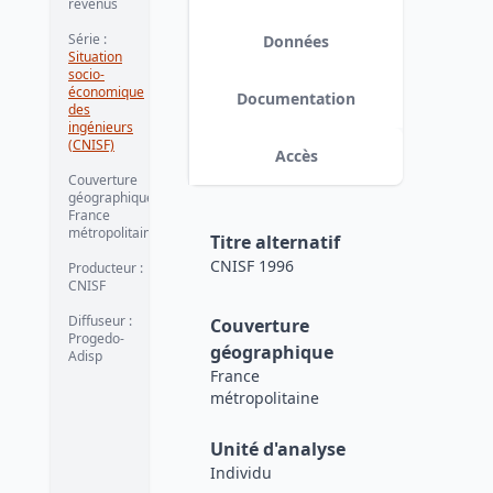
revenus
Série
:
Données
Situation
socio-
économique
Documentation
des
ingénieurs
(CNISF)
Accès
Couverture
géographique
:
France
métropolitaine
Titre alternatif
CNISF 1996
Producteur
:
CNISF
Diffuseur
:
Couverture
Progedo-
géographique
Adisp
France
métropolitaine
Unité d'analyse
Individu