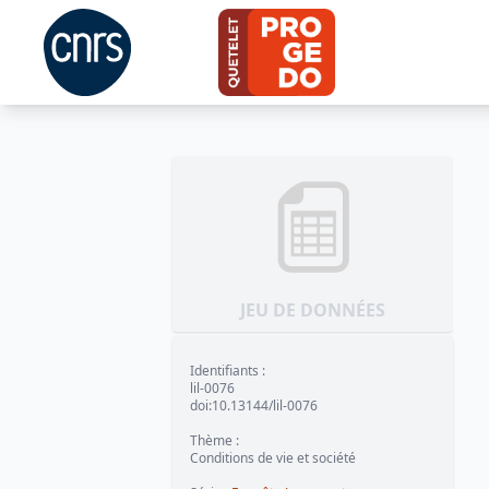
JEU DE DONNÉES
Identifiants
:
lil-0076
doi:10.13144/lil-0076
Thème
:
Conditions de vie et société