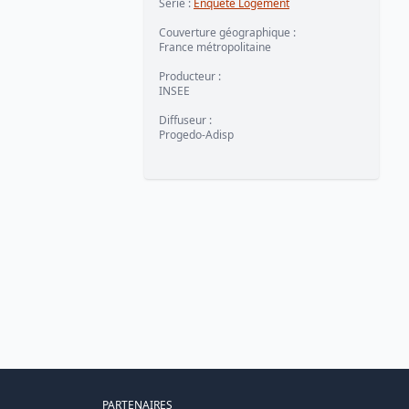
Série
:
Enquête Logement
Couverture géographique
:
France métropolitaine
Producteur
:
INSEE
Diffuseur
:
Progedo-Adisp
PARTENAIRES