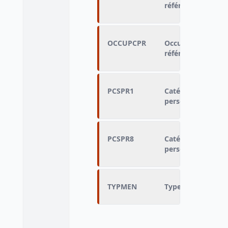
référence
OCCUPCPR
Occupation actuel
référence
PCSPR1
Catégorie sociopro
personne de référ
PCSPR8
Catégorie sociopro
personne de référ
TYPMEN
Type de ménage