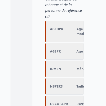
ménage et de la
personne de référence
(9)
AGEDPR
Age de la personn
modalités)
AGEPR
Age de la personne
IDMEN
Ménage déjà inte
NBPERS
Taille du ménage
OCCUPAPR
Exercice d'une pr