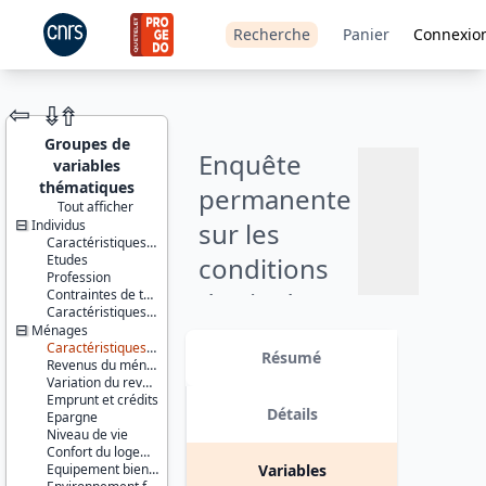
Recherche
Panier
Connexio
⇦
⇮
⇮
Groupes de
Enquête
variables
thématiques
permanente
Tout afficher
Individus
sur les
JEU DE
Caractéristiques socio-démographiques
DONNÉES
Etudes
conditions
Profession
Contraintes de temps
de vie des
Ajouter
Caractéristiques d'enquête
ménages,
Ménages
Identifiants :
au
Caractéristiques du ménage et de la personne de référence
lil-0111
Résumé
panier
partie
Revenus du ménage
doi:10.13144/lil-
Variation du revenu du ménage
0111
variable :
Emprunt et crédits
Détails
Epargne
Thème :
services de
Niveau de vie
Conditions
Confort du logement
de vie et
proximité -
Equipement biens durables
Variables
société