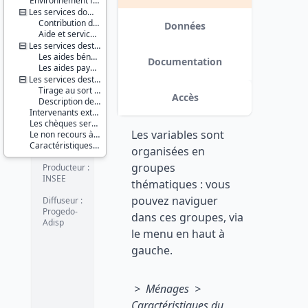
Environnement familial
mai 1999
Les services domestiques courants
Série :
Contribution des membres du ménage
Enquête
Données
Aide et services extérieurs
Permanente
Version 2 : corrections apportées
Les services destinés aux enfants du ménage
sur les
dans les fichiers de données. date :
Les aides bénévoles
Conditions
2012-04-12
Documentation
Les aides payantes
de Vie des
Les services destinés aux 60 et plus ou handicapés
ménages
(EPCV)
Tirage au sort de la personne interrogée
Accès
Description des aides
Couverture
Intervenants extérieurs rémunérés
géographique :
Les chèques services
Les variables sont
France
Le non recours à certains services
métropolitaine
Caractéristiques d'enquête
organisées en
groupes
Producteur :
INSEE
thématiques : vous
pouvez naviguer
Diffuseur :
Progedo-
dans ces groupes, via
Adisp
le menu en haut à
gauche.
> Ménages >
Caractéristiques du