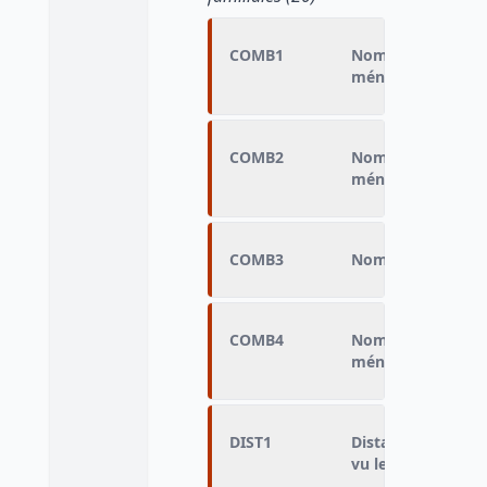
COMB1
Nombre de frères 
ménage
COMB2
Nombre de père e
ménage
COMB3
Nombre d'enfants
COMB4
Nombre d'autres p
ménage
DIST1
Distance d'habitat
vu le plus souven