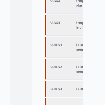
PANS3
Fréquence de renc
plus souvent (uni
PANS4
Fréquence de renc
le plus souvent (
PAREN1
Existence de frère
ménage
PAREN2
Existence de père
ménage
PAREN3
Existence d'enfan