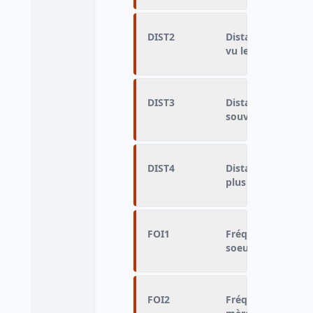
DIST2
Distance d'habita
vu le plus souven
DIST3
Distance d'habitat
souvent
DIST4
Distance d'habitat
plus souvent
FOI1
Fréquence de renc
soeur vu le plus 
FOI2
Fréquence de renc