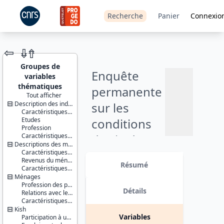
Recherche
Panier
Connexio
⇦
⇮
⇮
Groupes de
Enquête
variables
thématiques
permanente
Tout afficher
Description des individus
sur les
JEU DE
Caractéristiques socio-démographiques
DONNÉES
Etudes
conditions
Profession
Caractéristiques d'enquête
de vie des
Descriptions des ménages
ménages,
Caractéristiques du ménage et de la personne de référence
Identifiants :
Ajouter
Revenus du ménage
lil-0120
Résumé
partie
Caractéristiques d'enquête
doi:10.13144/lil-
au
Ménages
0120
panier
variable :
Profession des parents du chef de ménage et de son conjoint
Détails
Relations avec le voisinage
Thème :
relations de
Caractéristiques d'enquête
Conditions
Kish
de vie et
la vie
Variables
Participation à une association
société