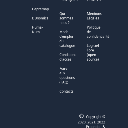
Cepremap
Qui
Mentions
DBnomics
sommes
Légales
nous ?
Huma-
Politique
Num
Mode
de
d'emploi
confidentialité
du
catalogue
Logiciel
libre
Conditions
(open
d'accès
source)
Foire
aux
questions
(FAQ)
Contacts
©
Copyright ©
2020, 2021, 2022
Progedo
&