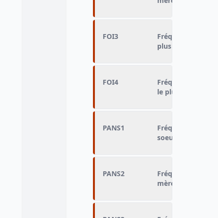
mère vu le plus s
FOI3
Fréquence de renc
plus souvent (nom
FOI4
Fréquence de renc
le plus souvent (
PANS1
Fréquence de renc
soeur vu le plus 
PANS2
Fréquence de renc
mère vu le plus s