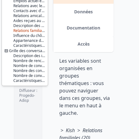
Emplois actuel et passé
quotidienne
Relations avec les collègues
Série :
Contacts avec d'anciens collègues de travail
Enquête
Données
et isolement
Relations amicales et de voisinage
Permanente
Aides reçues au cours des 2 dernières années
sur les
- mai 1997
Description des 3 meilleurs amis
Conditions
Documentation
Relations familiales
de Vie des
Influence du chômage sur les relations avec l'entourage
ménages
Version 2 : corrections apportées
Appartenance des moins de 26 ans à un groupe d'amis
(EPCV)
dans les fichiers de données. date :
Accès
Caractéristiques d'enquête
2012-04-12
Grille des conversations
Couverture
géographique :
Description des interlocuteurs
Les variables sont
France
Nombre de rencontres et d'interlocuteurs
métropolitaine
Nombre de conversations par jour avec l'interlocuteur
organisées en
Nombre des conversations de l'enquêté selon les jours
groupes
Producteur :
Nombre de conversations de l'enquêté selon les types d'interlocuteurs
INSEE
Caractéristiques d'enquête
thématiques : vous
pouvez naviguer
Diffuseur :
Progedo-
dans ces groupes, via
Adisp
le menu en haut à
gauche.
> Kish > Relations
familiales (20)