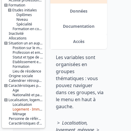
Activité professionnelle antérieure
Série :
Formation
Enquête
Etudes initiales
Emploi /
Données
Diplômes
Enquête
Niveau
Emploi en
Spécialité
continu
Documentation
Formation en cours
(EE / EEC)
Inactivité
Allocations
Couverture
Accès
Situation un an auparavant
géographique :
France
Position sur le marché du travail
métropolitaine
Profession et employeur principaux
Les variables sont
Statut et type de contrat
Producteur :
Etablissement employeur
organisées en
Formation
INSEE
groupes
Lieu de résidence
Origine sociale
Diffuseur :
thématiques : vous
Progedo-
Calendrier rétrospectif d'activité
pouvez naviguer
Adisp
Caractéristiques personnelles
Age
dans ces groupes, via
Nationalité et pays de naissance
le menu en haut à
Localisation, logement, ménage
Localisation
gauche.
Logement - Immeuble
Ménage
Personne de référence du ménage
> Localisation,
Caractéristiques d'enquête
logement, ménage >