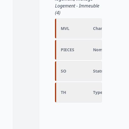
Logement - Immeuble
(4)
MVL
Changement de si
PIECES
Nombre de pièces
SO
Statut d'occupat
TH
Type d'immeuble