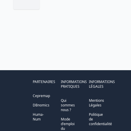
PARTENAIRES
INFORMATIONS
INFORMATIONS
PRATIQUES
LÉGALES
Cepremap
Qui
Mentions
DBnomics
sommes
Légales
nous ?
Huma-
Politique
Num
Mode
de
d'emploi
confidentialité
du