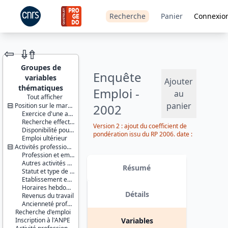
Recherche
Panier
Connexio
⇦
⇮
⇮
Groupes de
Enquête
variables
Ajouter
thématiques
Emploi -
au
Tout afficher
panier
Position sur le marché du travail
2002
JEU DE
Exercice d'une activité professionnelle effective
DONNÉES
Recherche effective d'un travail
Version 2 : ajout du coefficient de
Disponibilité pour travailler
pondération issu du RP 2006. date :
Emploi ultérieur
2014-08-25
Activités professionnelles
Profession et employeur principaux
Identifiants :
Autres activités professionnelles
lil-0146
Résumé
Statut et type de contrat
doi:10.13144/lil-
Etablissement employeur
0146
Horaires hebdomadaires
Détails
Revenus du travail
Thème :
Ancienneté professionnelle
Travail et
Recherche d'emploi
emploi
Inscription à l'ANPE
Variables