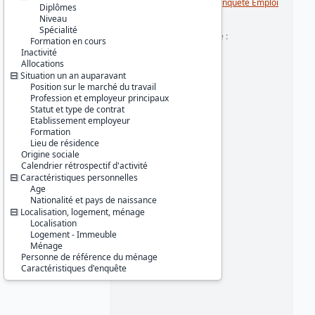
Série :
Enquête Emploi / Enquête Emploi
Diplômes
en continu (EE / EEC)
Niveau
Spécialité
Couverture géographique :
Formation en cours
France métropolitaine
Inactivité
Allocations
Producteur :
Situation un an auparavant
INSEE
Position sur le marché du travail
Profession et employeur principaux
Diffuseur :
Statut et type de contrat
Progedo-Adisp
Etablissement employeur
Formation
Lieu de résidence
Origine sociale
Calendrier rétrospectif d'activité
Caractéristiques personnelles
Age
Nationalité et pays de naissance
Localisation, logement, ménage
Localisation
Logement - Immeuble
Ménage
Personne de référence du ménage
Caractéristiques d'enquête