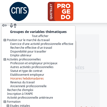
⇦
⇮
⇮
Groupes de variables thématiques
Tout afficher
Position sur le marché du travail
Exercice d'une activité professionnelle effective
Recherche effective d'un travail
Disponibilité pour travailler
Emploi ultérieur
Activités professionnelles
Profession et employeur principaux
Autres activités professionnelles
JEU DE DONNÉES
Statut et type de contrat
Etablissement employeur
Horaires hebdomadaires
Identifiants :
Revenus du travail
lil-0146
Ancienneté professionnelle
doi:10.13144/lil-0146
Recherche d'emploi
Inscription à l'ANPE
Thème :
Activité professionnelle antérieure
Travail et emploi
Formation
Etudes initiales