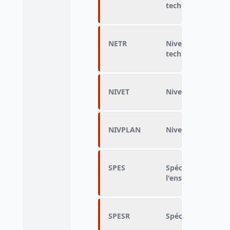
technique ou prof
NETR
Niveau atteint da
technique redress
NIVET
Niveau d'enseign
NIVPLAN
Niveau d'enseign
SPES
Spécialité du dip
l'enseignement su
SPESR
Spécialité enseig