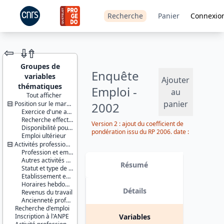
Recherche
Panier
Connexio
⇦
⇮
⇮
Groupes de
Enquête
variables
Ajouter
thématiques
Emploi -
au
Tout afficher
panier
Position sur le marché du travail
2002
JEU DE
Exercice d'une activité professionnelle effective
DONNÉES
Recherche effective d'un travail
Version 2 : ajout du coefficient de
Disponibilité pour travailler
pondération issu du RP 2006. date :
Emploi ultérieur
2014-08-25
Activités professionnelles
Profession et employeur principaux
Identifiants :
Autres activités professionnelles
lil-0146
Résumé
Statut et type de contrat
doi:10.13144/lil-
Etablissement employeur
0146
Horaires hebdomadaires
Détails
Revenus du travail
Thème :
Ancienneté professionnelle
Travail et
Recherche d'emploi
emploi
Inscription à l'ANPE
Variables