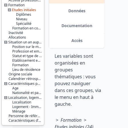
Activité professionnelle antérieure
Série :
Formation
Enquête
Etudes initiales
Emploi /
Données
Diplômes
Enquête
Niveau
Emploi en
Spécialité
continu
Documentation
Formation en cours
(EE / EEC)
Inactivité
Allocations
Couverture
Accès
Situation un an auparavant
géographique :
France
Position sur le marché du travail
métropolitaine
Profession et employeur principaux
Les variables sont
Statut et type de contrat
Producteur :
Etablissement employeur
organisées en
Formation
INSEE
groupes
Lieu de résidence
Origine sociale
Diffuseur :
thématiques : vous
Progedo-
Calendrier rétrospectif d'activité
pouvez naviguer
Adisp
Caractéristiques personnelles
Age
dans ces groupes, via
Nationalité et pays de naissance
le menu en haut à
Localisation, logement, ménage
Localisation
gauche.
Logement - Immeuble
Ménage
Personne de référence du ménage
> Formation >
Caractéristiques d'enquête
Etudes initiales (24)