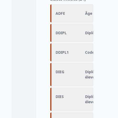
ADFE
Âge de fin d'étude
DDIPL
Diplôme le plus é
DDIPL1
Code équivalent 
DIEG
Diplôme d'enseign
élevé obtenu
DIES
Diplôme d'enseign
élevé obtenu