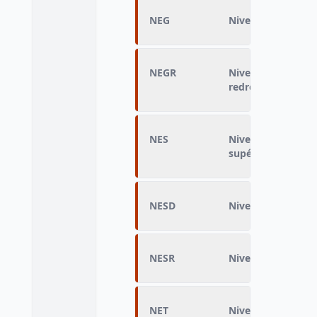
NEG
Niveau atteint da
NEGR
Niveau atteint da
redressé
NES
Niveau atteint da
supérieur
NESD
Niveau enseignem
NESR
Niveau d'enseign
NET
Niveau atteint da