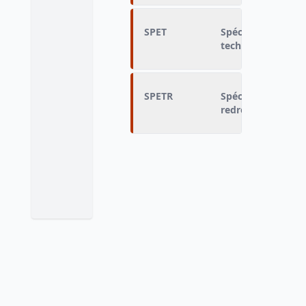
SPET
Spécialité du di
technique (93 pos
SPETR
Spécialité enseig
redressée