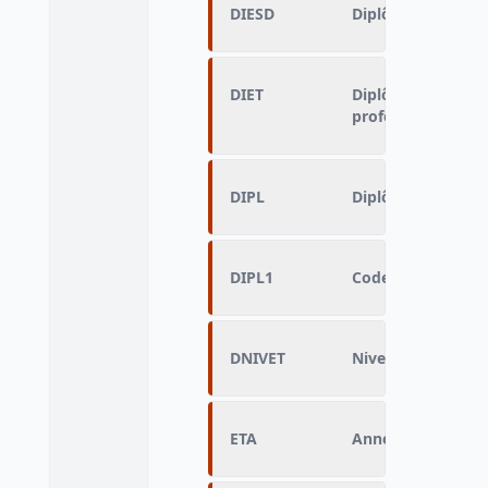
DIESD
Diplôme (CAPI)
DIET
Diplôme d'enseig
professionnel le 
DIPL
Diplôme le plus é
DIPL1
Code équivalent à
DNIVET
Niveau d'enseign
ETA
Année de fin d'ét