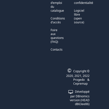
d'emploi
confidentialité
du
catalogue
Logiciel
libre
Conditions
(open
d'accès
source)
Foire
aux
questions
(FAQ)
Contacts
©
Copyright ©
2020, 2021, 2022
Progedo
&
Cepremap
Développé
par DBnomics
version (HEAD
d863ee86)