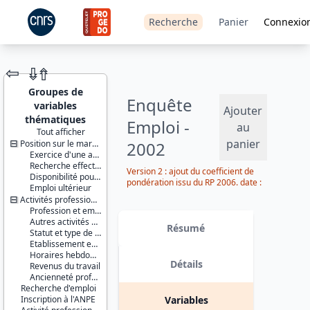
Recherche
Panier
Connexio
⇦
⇮
⇮
Groupes de
Enquête
variables
Ajouter
thématiques
Emploi -
au
Tout afficher
panier
Position sur le marché du travail
2002
JEU DE
Exercice d'une activité professionnelle effective
DONNÉES
Recherche effective d'un travail
Version 2 : ajout du coefficient de
Disponibilité pour travailler
pondération issu du RP 2006. date :
Emploi ultérieur
2014-08-25
Activités professionnelles
Profession et employeur principaux
Identifiants :
Autres activités professionnelles
lil-0146
Résumé
Statut et type de contrat
doi:10.13144/lil-
Etablissement employeur
0146
Horaires hebdomadaires
Détails
Revenus du travail
Thème :
Ancienneté professionnelle
Travail et
Recherche d'emploi
emploi
Inscription à l'ANPE
Variables