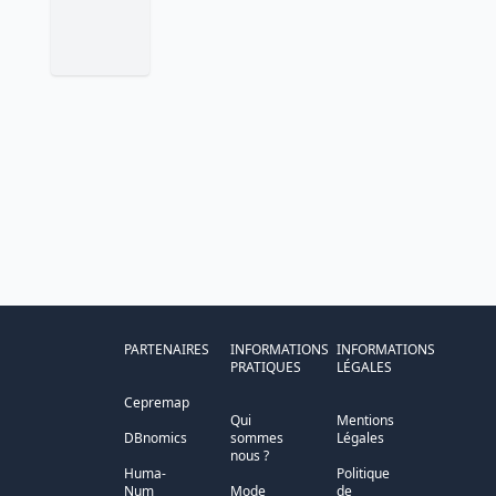
PARTENAIRES
INFORMATIONS
INFORMATIONS
PRATIQUES
LÉGALES
Cepremap
Qui
Mentions
DBnomics
sommes
Légales
nous ?
Huma-
Politique
Num
Mode
de