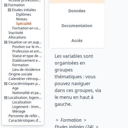
Activité professionnelle antérieure
Série :
Formation
Enquête
Etudes initiales
Emploi /
Données
Diplômes
Enquête
Niveau
Emploi en
Spécialité
continu
Documentation
Formation en cours
(EE / EEC)
Inactivité
Allocations
Couverture
Accès
Situation un an auparavant
géographique :
France
Position sur le marché du travail
métropolitaine
Profession et employeur principaux
Les variables sont
Statut et type de contrat
Producteur :
Etablissement employeur
organisées en
Formation
INSEE
groupes
Lieu de résidence
Origine sociale
Diffuseur :
thématiques : vous
Progedo-
Calendrier rétrospectif d'activité
pouvez naviguer
Adisp
Caractéristiques personnelles
Age
dans ces groupes, via
Nationalité et pays de naissance
le menu en haut à
Localisation, logement, ménage
Localisation
gauche.
Logement - Immeuble
Ménage
Personne de référence du ménage
> Formation >
Caractéristiques d'enquête
Etudes initiales
(24) >