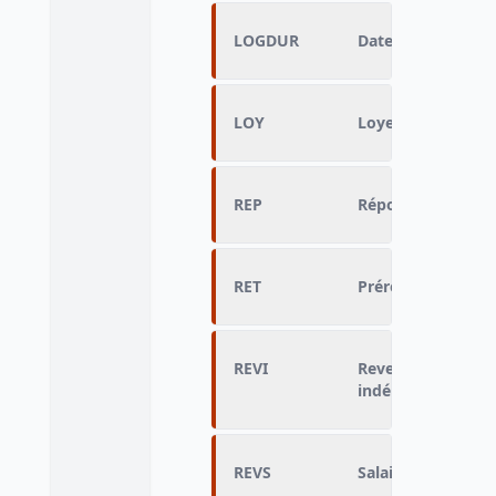
LOGDUR
Date d'entrée dan
LOY
Loyers, fermages
REP
Répondant à la p
RET
Préretraite, retra
REVI
Revenus d'une act
indépendante
REVS
Salaires, traiteme