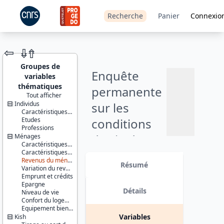
Recherche
Panier
Connexio
⇦
⇮
⇮
Groupes de
Enquête
variables
thématiques
permanente
Tout afficher
Individus
sur les
JEU DE
Caractéristiques socio-démographiques
DONNÉES
Etudes
conditions
Professions
de vie des
Ménages
Caractéristiques du ménage et de la personne de référence
ménages,
Caractéristiques du logement
Identifiants :
Ajouter
Revenus du ménage
lil-0156
Résumé
partie fixe :
Variation du revenu du ménage
doi:10.13144/lil-
au
Emprunt et crédits
0156
panier
santé,
Epargne
Détails
Niveau de vie
Thèmes :
logement et
Confort du logement
Conditions
Equipement biens durables
de vie et
endettement
Variables
Kish
société