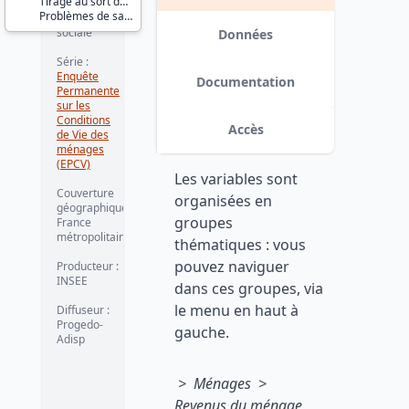
Tirage au sort des personnes interrogées
Santé et
des
Problèmes de santé
protection
sociale
Données
ménages -
Série :
mai 2002
Enquête
Documentation
Permanente
sur les
Version 2 : corrections apportées
Conditions
dans les fichiers de données. date :
Accès
de Vie des
2012-04-11
ménages
(EPCV)
Les variables sont
Couverture
organisées en
géographique :
groupes
France
métropolitaine
thématiques : vous
pouvez naviguer
Producteur :
INSEE
dans ces groupes, via
le menu en haut à
Diffuseur :
Progedo-
gauche.
Adisp
> Ménages >
Revenus du ménage