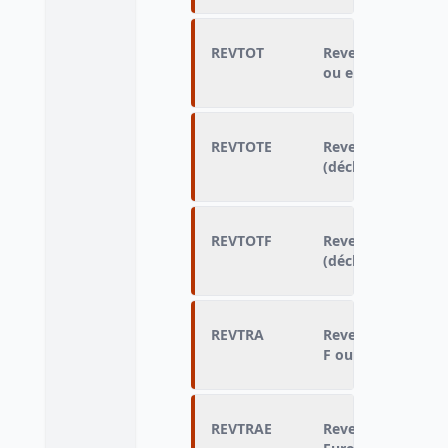
REVTOT
Revenu global an
ou en €) ramené a
REVTOTE
Revenu global an
(déclaré en Euros)
REVTOTF
Revenu global an
(déclaré en Francs
REVTRA
Revenu du travail
F ou en €) ramené
REVTRAE
Revenu du travail