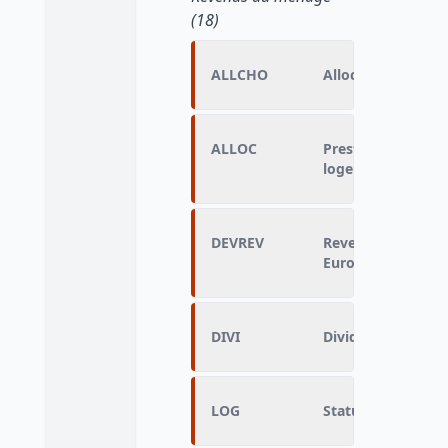
(18)
ALLCHO
Allocation chôma
ALLOC
Prestations famili
logement
DEVREV
Revenus annuels r
Euros
DIVI
Dividendes, revenu
LOG
Statut d'occupat