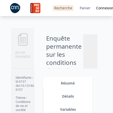
Recherche
Panier
Connexio
Enquête
permanente
sur les
JEU DE
DONNÉES
conditions
de vie des
Ajouter
ménages,
Identifiants
:
lil-0157
au
Résumé
partie fixe :
doi:10.13144/lil-
panier
0157
participation
Détails
Thème
:
et contacts
Conditions
de vie et
sociaux -
Variables
société