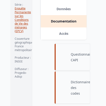
octobre
Série
:
Enquête
Données
2002
Permanente
sur les
Conditions
Version 1
Documentation
de Vie des
ménages
(EPCV)
Accès
Couverture
géographique
:
France
métropolitaine
Questionnaire
Producteur
:
CAPI
INSEE
Diffuseur
:
Progedo-
Adisp
Dictionnaire
des
codes