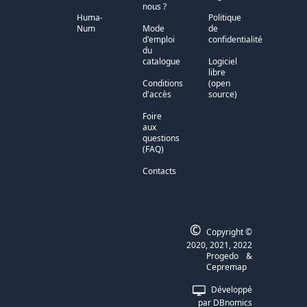
nous ?
Huma-
Politique
Num
Mode
de
d'emploi
confidentialité
du
catalogue
Logiciel
libre
Conditions
(open
d'accès
source)
Foire
aux
questions
(FAQ)
Contacts
©
Copyright ©
2020, 2021, 2022
Progedo
&
Cepremap
Développé
par
DBnomics