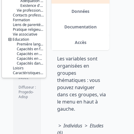
Adéquation entre formation et emploi
octobre
Existence d'un syndicat
Série :
Vie professionnelle future
Enquête
Données
2002
Contacts professionnels
Permanente
Formation
sur les
Liens de parenté et contacts sociaux
Conditions
Version 1
Documentation
Pratique religieuse et participation aux élections
de Vie des
Vie associative
ménages
Education
(EPCV)
Accès
Première langue parlée
Couverture
Capacités en français
géographique :
Capacités en anglais
Les variables sont
France
Capacités en allemand, espagnol, portugais, italien, arabe
métropolitaine
Capacités dans d'autres langues
organisées en
Loisirs
groupes
Producteur :
Caractéristiques d'enquête
INSEE
thématiques : vous
pouvez naviguer
Diffuseur :
Progedo-
dans ces groupes, via
Adisp
le menu en haut à
gauche.
> Individus > Etudes
(6)