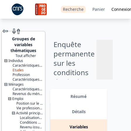
Recherche
Panier
Connexio
⇦
⇮
⇮
Groupes de
Enquête
variables
thématiques
permanente
Tout afficher
Individus
sur les
JEU DE
Caractéristiques socio-démographiques
DONNÉES
Etudes
conditions
Profession
Caractéristiques d'enquête
de vie des
Ménages
Ajouter
ménages,
Caractéristiques du ménage et de la personne de référence
Identifiants :
Revenus du ménage
lil-0157
au
Résumé
partie fixe :
Emploi
doi:10.13144/lil-
panier
Position sur le marché du travail
0157
participation
Vie professionnelle antérieure
Détails
Activité principale actuelle
Thème :
et contacts
Localisation et temps de travail
Conditions
Conditions de travail et situation hiérarchique
de vie et
sociaux -
Variables
Revenu issu de l'activité principale
société