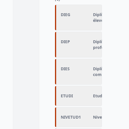
DIEG
Diplôme d'enseign
élevé obtenu
DIEP
Diplôme d'enseig
professionnel le 
DIES
Diplôme d'enseig
compris technique
ETUDI
Etudes en cours
NIVETUD1
Niveau d'études e