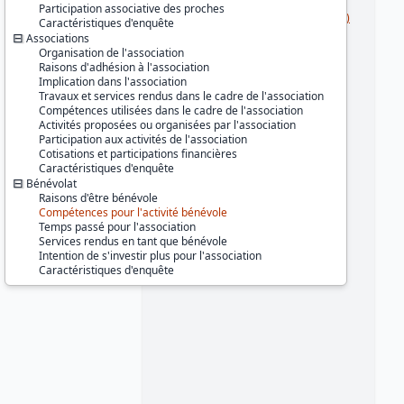
Série :
Enquête Permanente sur les
Participation associative des proches
Conditions de Vie des ménages (EPCV)
Caractéristiques d'enquête
Associations
Couverture géographique :
Organisation de l'association
France métropolitaine
Raisons d'adhésion à l'association
Implication dans l'association
Producteur :
Travaux et services rendus dans le cadre de l'association
INSEE
Compétences utilisées dans le cadre de l'association
Activités proposées ou organisées par l'association
Diffuseur :
Participation aux activités de l'association
Progedo-Adisp
Cotisations et participations financières
Caractéristiques d'enquête
Bénévolat
Raisons d'être bénévole
Compétences pour l'activité bénévole
Temps passé pour l'association
Services rendus en tant que bénévole
Intention de s'investir plus pour l'association
Caractéristiques d'enquête