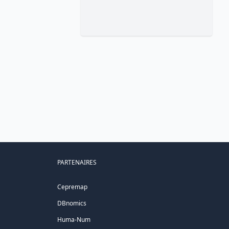
PARTENAIRES
Cepremap
DBnomics
Huma-Num