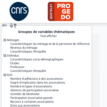
⇦
⇮
⇮
Groupes de variables thématiques
Tout afficher
Ménages
Caractéristiques du ménage et de la personne de référence
Revenus du ménage
Caractéristiques d'enquête
Individus
Caractéristiques socio-démographiques
Etudes
Profession
JEU DE DONNÉES
Caractéristiques d'enquête
Kish
Nombre d'adhésions à des associations
Identifiants :
Degré d'implication dans les associations
lil-0158
Nombre et types d'associations
doi:10.13144/lil-0158
Absence de participation associative
Activités de bénévolat
Thème :
Participation associative passée
Conditions de vie et société
Recours à certaines associations
Dons aux associations