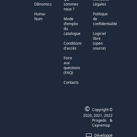
DBnomics
sommes
Légales
nous ?
Huma-
Politique
Num
Mode
de
d'emploi
confidentialité
du
catalogue
Logiciel
libre
Conditions
(open
d'accès
source)
Foire
aux
questions
(FAQ)
Contacts
©
Copyright ©
2020, 2021, 2022
Progedo
&
Cepremap
Développé