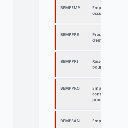
BEMPEMP
Empêché de faire 
occupe beaucoup
BEMPPRE
Précision en clair 
d’empêchement "
BEMPPRI
Raison principale
pour l’association
BEMPPRO
Empêché de faire 
consacrer le reste
proches
BEMPSAN
Empêché de faire p