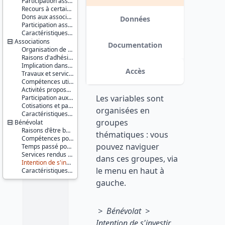
Participation associative passée
2002
Recours à certaines associations
Série :
Dons aux associations
Enquête
Données
Participation associative des proches
Permanente
Version 2 : corrections apportées
Caractéristiques d'enquête
sur les
dans les fichiers de données. date :
Associations
Conditions
2012-04-16
Documentation
Organisation de l'association
de Vie des
Raisons d'adhésion à l'association
ménages
Implication dans l'association
(EPCV)
Accès
Travaux et services rendus dans le cadre de l'association
Compétences utilisées dans le cadre de l'association
Couverture
Activités proposées ou organisées par l'association
géographique :
Les variables sont
Participation aux activités de l'association
France
Cotisations et participations financières
métropolitaine
organisées en
Caractéristiques d'enquête
groupes
Bénévolat
Producteur :
INSEE
Raisons d'être bénévole
thématiques : vous
Compétences pour l'activité bénévole
pouvez naviguer
Diffuseur :
Temps passé pour l'association
Progedo-
Services rendus en tant que bénévole
dans ces groupes, via
Adisp
Intention de s'investir plus pour l'association
le menu en haut à
Caractéristiques d'enquête
gauche.
> Bénévolat >
Intention de s'investir