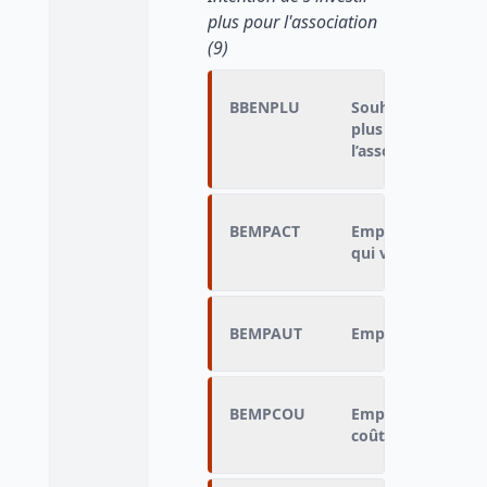
plus pour l'association
(9)
BBENPLU
Souhait de travail
plus souvent com
l’association
BEMPACT
Empêché de faire p
qui vous prennen
BEMPAUT
Empêché de faire 
BEMPCOU
Empêché de faire p
coûterait trop che