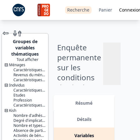
Recherche
Panier
Connexio
⇦
⇮
⇮
Groupes de
Enquête
variables
thématiques
permanente
Tout afficher
Ménages
sur les
JEU DE
Caractéristiques du ménage et de la personne de référence
DONNÉES
Revenus du ménage
conditions
Caractéristiques d'enquête
de vie des
Individus
Ajouter
Caractéristiques socio-démographiques
ménages,
Etudes
Identifiants :
au
Profession
lil-0158
Résumé
panier
partie
Caractéristiques d'enquête
doi:10.13144/lil-
Kish
0158
variable : vie
Nombre d'adhésions à des associations
Détails
Degré d'implication dans les associations
Thème :
associative -
Nombre et types d'associations
Conditions
Absence de participation associative
de vie et
octobre
Variables
Activités de bénévolat
société