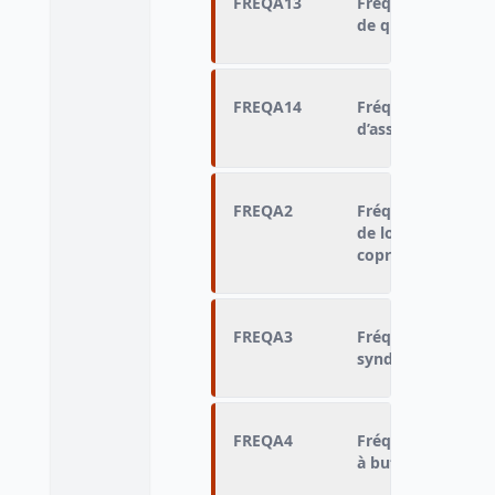
FREQA13
Fréquence de part
de quartier ou loc
FREQA14
Fréquence de part
d’association
FREQA2
Fréquence de part
de locataires, pro
copropriétaires
FREQA3
Fréquence partic
syndical ou profe
FREQA4
Fréquence de part
à but humanitaire