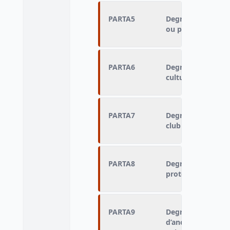
PARTA5
Degré de particip
ou paroissial
PARTA6
Degré de particip
culturelle ou musi
PARTA7
Degré de particip
club sportif
PARTA8
Degré de particip
protection de l'e
PARTA9
Degré de particip
d’anciens combatt