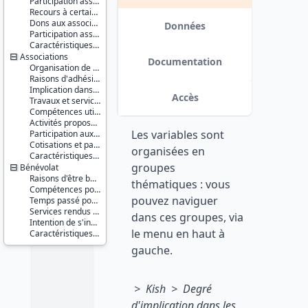
Participation associative passée
2002
Recours à certaines associations
Série :
Dons aux associations
Enquête
Données
Participation associative des proches
Permanente
Version 2 : corrections apportées
Caractéristiques d'enquête
sur les
dans les fichiers de données. date :
Associations
Conditions
2012-04-16
Documentation
Organisation de l'association
de Vie des
Raisons d'adhésion à l'association
ménages
Implication dans l'association
(EPCV)
Accès
Travaux et services rendus dans le cadre de l'association
Compétences utilisées dans le cadre de l'association
Couverture
Activités proposées ou organisées par l'association
géographique :
Les variables sont
Participation aux activités de l'association
France
Cotisations et participations financières
métropolitaine
organisées en
Caractéristiques d'enquête
groupes
Bénévolat
Producteur :
INSEE
Raisons d'être bénévole
thématiques : vous
Compétences pour l'activité bénévole
pouvez naviguer
Diffuseur :
Temps passé pour l'association
Progedo-
Services rendus en tant que bénévole
dans ces groupes, via
Adisp
Intention de s'investir plus pour l'association
le menu en haut à
Caractéristiques d'enquête
gauche.
> Kish > Degré
d'implication dans les