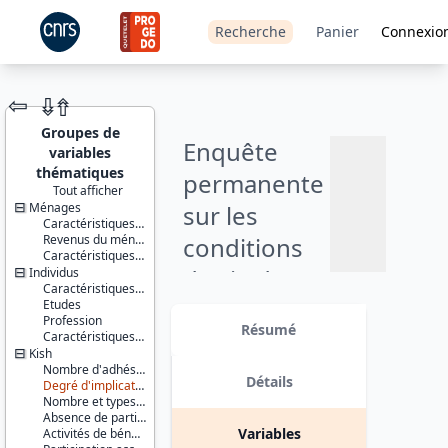
Recherche
Panier
Connexio
⇦
⇮
⇮
Groupes de
Enquête
variables
thématiques
permanente
Tout afficher
Ménages
sur les
JEU DE
Caractéristiques du ménage et de la personne de référence
DONNÉES
Revenus du ménage
conditions
Caractéristiques d'enquête
de vie des
Individus
Ajouter
Caractéristiques socio-démographiques
ménages,
Etudes
Identifiants :
au
Profession
lil-0158
Résumé
panier
partie
Caractéristiques d'enquête
doi:10.13144/lil-
Kish
0158
variable : vie
Nombre d'adhésions à des associations
Détails
Degré d'implication dans les associations
Thème :
associative -
Nombre et types d'associations
Conditions
Absence de participation associative
de vie et
octobre
Variables
Activités de bénévolat
société