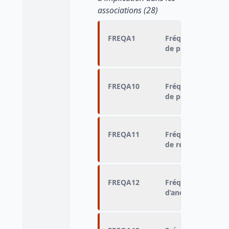
associations (28)
FREQA1
Fréquence de part
de parents d’élèv
FREQA10
Fréquence de part
de personnes âgé
FREQA11
Fréquence de part
de retraités d’une
FREQA12
Fréquence de part
d’anciens élèves