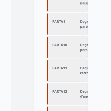
naissance
PARTA1
Degré de particip
parents d’élèves
PARTA10
Degré de particip
personnes âgées 
PARTA11
Degré de particip
retraités d’une en
PARTA12
Degré de particip
d’anciens élèves