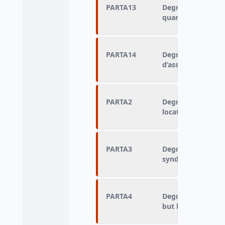
PARTA13
Degré de particip
quartier ou locale
PARTA14
Degré de particip
d’association
PARTA2
Degré de particip
locataires, propri
PARTA3
Degré de partici
syndical ou profe
PARTA4
Degré de participa
but humanitaire