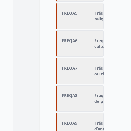
FREQA5
Fréquence de part
religieux ou paroi
FREQA6
Fréquence de part
culturelle ou musi
FREQA7
Fréquence de part
ou club sportif
FREQA8
Fréquence de part
de protection de 
FREQA9
Fréquence de part
d’anciens combatt