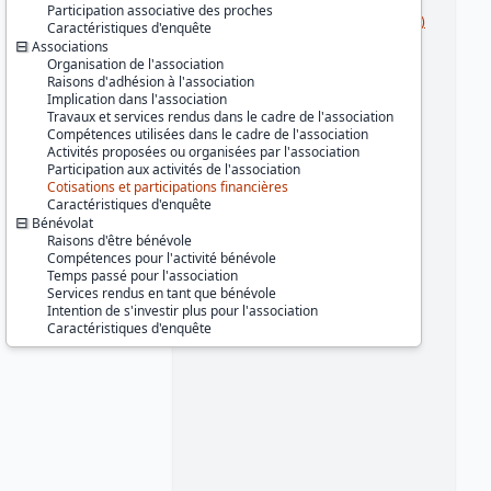
Série :
Enquête Permanente sur les
Participation associative des proches
Conditions de Vie des ménages (EPCV)
Caractéristiques d'enquête
Associations
Couverture géographique :
Organisation de l'association
France métropolitaine
Raisons d'adhésion à l'association
Implication dans l'association
Producteur :
Travaux et services rendus dans le cadre de l'association
INSEE
Compétences utilisées dans le cadre de l'association
Activités proposées ou organisées par l'association
Diffuseur :
Participation aux activités de l'association
Progedo-Adisp
Cotisations et participations financières
Caractéristiques d'enquête
Bénévolat
Raisons d'être bénévole
Compétences pour l'activité bénévole
Temps passé pour l'association
Services rendus en tant que bénévole
Intention de s'investir plus pour l'association
Caractéristiques d'enquête