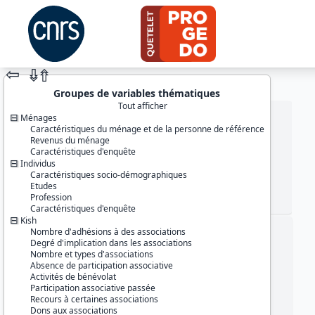
⇦
⇮
⇮
Groupes de variables thématiques
Tout afficher
Ménages
Caractéristiques du ménage et de la personne de référence
Revenus du ménage
Caractéristiques d'enquête
Individus
Caractéristiques socio-démographiques
Etudes
Profession
JEU DE DONNÉES
Caractéristiques d'enquête
Kish
Nombre d'adhésions à des associations
Identifiants :
Degré d'implication dans les associations
lil-0158
Nombre et types d'associations
doi:10.13144/lil-0158
Absence de participation associative
Activités de bénévolat
Thème :
Participation associative passée
Conditions de vie et société
Recours à certaines associations
Dons aux associations