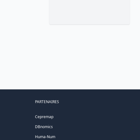
PARTENAIRES
Cepremap
DBnomics
Huma-Num