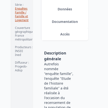
ces approches permet d’obtenir les
Série
:
évolutions observées à
Enquêtes
Données
méthodologie constante entre 1999
Famille /
et 2011 (variable
Famille et
TYPFAM_COMPARABLE2011). La
Logement
seconde se base sur les seules
Documentation
données disponibles en 1999
Couverture
(variable TYPFAM).
date :
2016-03-
géographique
:
15
Accès
France
métropolitaine
Producteurs
:
INSEE
Description
Ined
générale
Diffuseur
:
Autrefois
Progedo-
nommée
Adisp
"enquête famille",
l'enquête "Etude
de l'histoire
familiale" a été
réalisée à
l'occasion du
recensement de
la population de