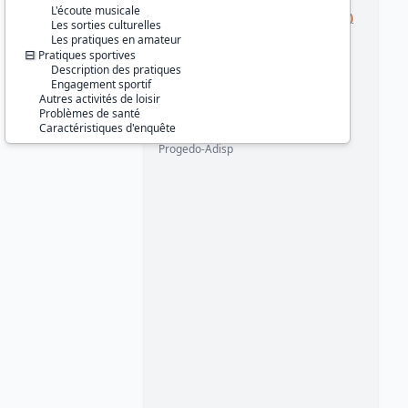
Série :
Enquête Permanente sur les
L'écoute musicale
Conditions de Vie des ménages (EPCV)
Les sorties culturelles
Les pratiques en amateur
Couverture géographique :
Pratiques sportives
France métropolitaine
Description des pratiques
Engagement sportif
Producteur :
Autres activités de loisir
INSEE
Problèmes de santé
Caractéristiques d'enquête
Diffuseur :
Progedo-Adisp