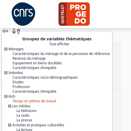
⇦
⇮
⇮
Groupes de variables thématiques
Tout afficher
Ménages
Caractéristiques du ménage et de la personne de référence
Revenus du ménage
Equipement en biens durables
Caractéristiques d'enquête
Individus
Caractéristiques socio-démographiques
Etudes
JEU DE DONNÉES
Profession
Caractéristiques d'enquête
Kish
Identifiants :
Temps et rythme de travail
lil-0177
Les médias
doi:10.13144/lil-0177
La télévision
La radio
Thème :
La presse
Conditions de vie et société
Activités et pratiques culturelles
La lecture