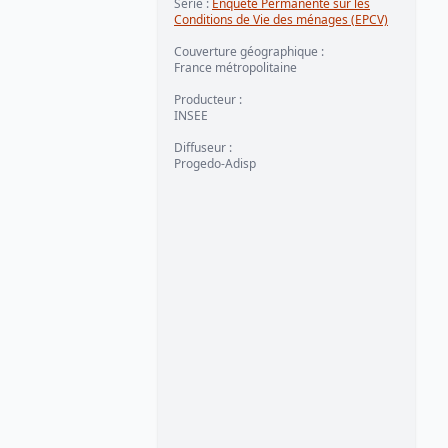
Série
:
Enquête Permanente sur les
Conditions de Vie des ménages (EPCV)
Couverture géographique
:
France métropolitaine
Producteur
:
INSEE
Diffuseur
:
Progedo-Adisp