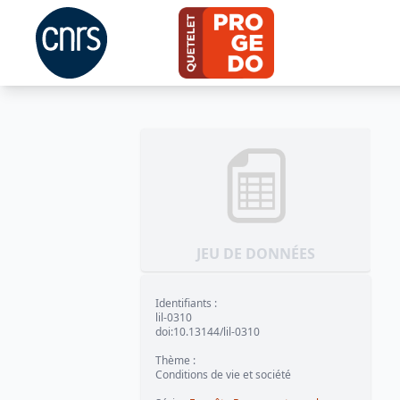
JEU DE DONNÉES
Identifiants
:
lil-0310
doi:10.13144/lil-0310
Thème
:
Conditions de vie et société