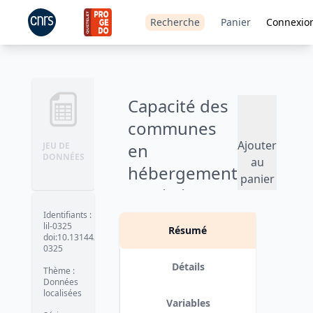
Recherche
Panier
Connexio
Capacité des
communes
Ajouter
en
JEU DE
DONNÉES
au
hébergement
panier
touristique -
2002
Identifiants
:
lil-0325
Résumé
doi:10.13144/lil-
Version 1
date :
2006-05-16
0325
Détails
Thème
:
Données
localisées
Variables