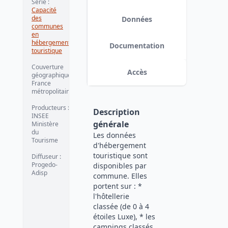
Série
:
Capacité
des
Données
communes
en
hébergement
Documentation
touristique
Couverture
Accès
géographique
:
France
métropolitaine
Producteurs
:
Description
INSEE
générale
Ministère
du
Les données
Tourisme
d'hébergement
touristique sont
Diffuseur
:
Progedo-
disponibles par
Adisp
commune. Elles
portent sur : *
l'hôtellerie
classée (de 0 à 4
étoiles Luxe), * les
campings classés