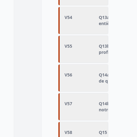
V54
Q13a - Il y a peu d
entièrement conf
V55
Q13b - Si vous n’ê
profitent de vous
V56
Q14a - Sollicitati
de quelqu'un
V57
Q14b - Connaissan
notre faveur
V58
Q15 - Les autorit