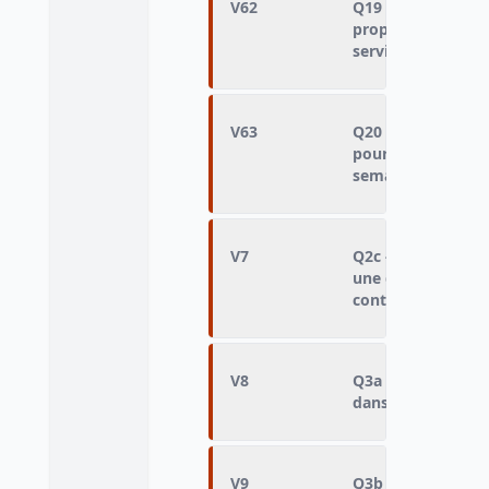
V62
Q19 - Responsable
proposer un pot-d
services
V63
Q20 - Nombre de 
pour bavarder ou 
semaine
V7
Q2c - Acceptable 
une grève national
contre le gouver
V8
Q3a - Permettre d
dans le but de re
V9
Q3b - Permettre de