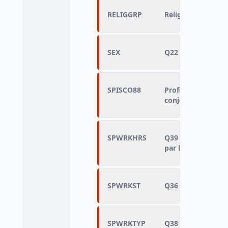
RELIGGRP
Religion d'apparte
SEX
Q22 - Sexe de l'e
SPISCO88
Profession ou der
conjoint - ISCO88 
SPWRKHRS
Q39 - Nombre d'he
par le conjoint
SPWRKST
Q36 - Statut actue
SPWRKTYP
Q38 - Situation pr