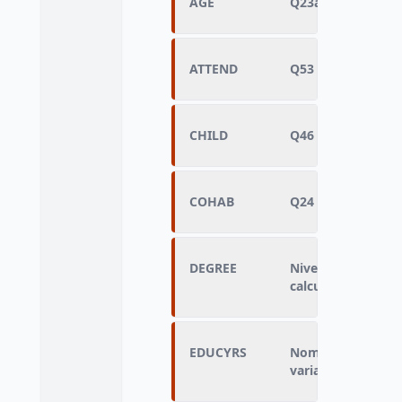
AGE
Q23a - Age de l'e
ATTEND
Q53 - Assister à u
CHILD
Q46 - Nombre d'e
COHAB
Q24 - Vie maritale
DEGREE
Niveau d'étude le 
calculée
EDUCYRS
Nombre d'années d
variable calculée