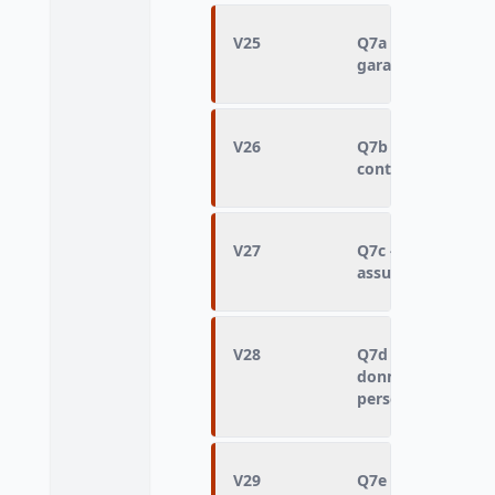
V25
Q7a - Responsabil
garantir un emplo
V26
Q7b - Responsabil
contrôler les prix
V27
Q7c - Responsabil
assurer les soins 
V28
Q7d - Responsabil
donner un niveau 
personnes âgées
V29
Q7e - Responsabil