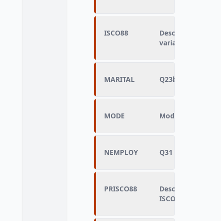
ISCO88
Description de la 
variable calculée
MARITAL
Q23b - Situation 
MODE
Mode de collecte
NEMPLOY
Q31 - Nombre de 
PRISCO88
Description de la 
ISCO88 - variable 