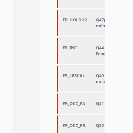
FR_HOLDH2
Q47p - sexe de la
ménage
FR_INC
Q44 - Revenu mens
l'enquêté
FR_LRSCAL
Q49 - Sentiment d
ou à la droite
FR_OCC_FA
Q41 - Profession 
FR_OCC_PR
Q32 - Profession 