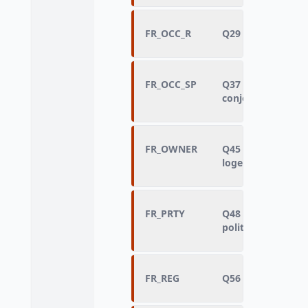
FR_OCC_R
Q29 - Description 
FR_OCC_SP
Q37 - Profession 
conjoint
FR_OWNER
Q45 - Propriétaire
logements
FR_PRTY
Q48 - Proche d'u
politique
FR_REG
Q56 - Départemen