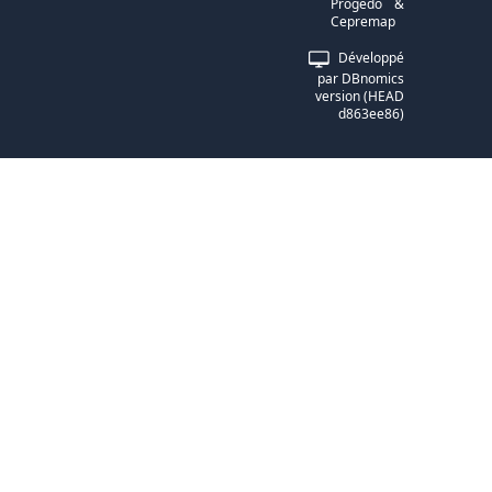
Progedo
&
Cepremap
Développé
par DBnomics
version (HEAD
d863ee86)