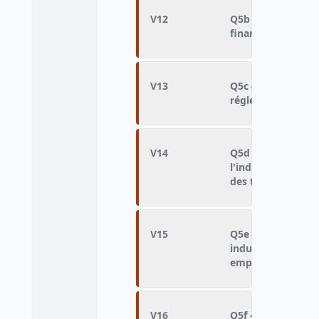
V12
Q5b - Action du g
financièrement la
V13
Q5c - Action du g
réglementation d
V14
Q5d - Action du g
l'industrie pour d
des technologies
V15
Q5e - Action du g
industries en diff
emplois
V16
Q5f - Action du g