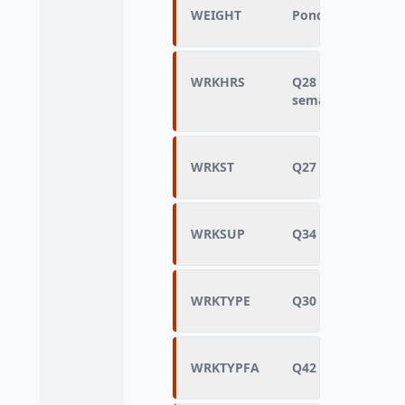
WEIGHT
Pondération
WRKHRS
Q28 - Nombre d'h
semaine
WRKST
Q27 - Situation ac
WRKSUP
Q34 - Supervise le
WRKTYPE
Q30 - Situation pr
WRKTYPFA
Q42 - Situation pr