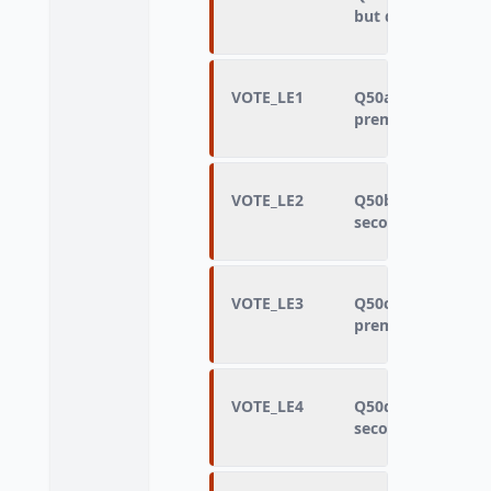
but de renverser
VOTE_LE1
Q50a - A voté lors
premier tour de l'
VOTE_LE2
Q50b - A voté lors
second tour de l’é
VOTE_LE3
Q50c - A voté lors
premier tour des é
VOTE_LE4
Q50d - A voté lors
second tour des él