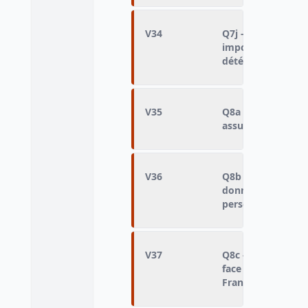
V34
Q7j - Responsabil
imposer des lois s
détériore moins 
V35
Q8a - Actuellemen
assurer les soins 
V36
Q8b - Actuellemen
donne un niveau d
personnes âgées
V37
Q8c - Actuellemen
face aux menaces p
France