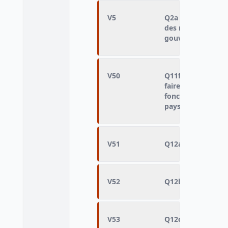
V5
Q2a - Acceptable 
des réunions de p
gouvernement
V50
Q11f - Approuve 
faire confiance à 
fonctionnaires, il
pays
V51
Q12a - Impôts pou
V52
Q12b - Impôts po
V53
Q12c - Impôts pou