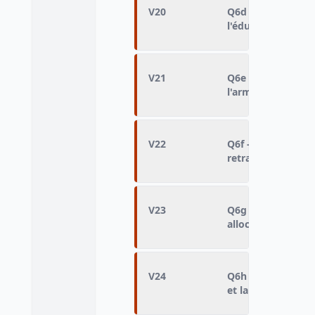
V20
Q6d - Dépenses d
l'éducation
V21
Q6e - Dépenses d
l'armée et la défe
V22
Q6f - Dépenses du
retraites
V23
Q6g - Dépenses d
allocations de c
V24
Q6h - Dépenses du
et la culture