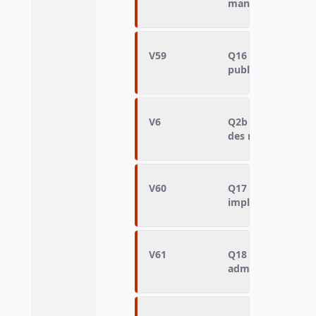
manière juste
V59
Q16 - Les gens son
publiques selon le
V6
Q2b - Acceptable 
des manifestation
V60
Q17 - Nombre d'h
impliqués dans la
V61
Q18 - Nombre de 
administratifs im