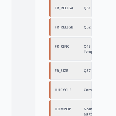
FR_RELIGA
Q51 - Appartenanc
FR_RELIGB
Q52 - Religion d'
FR_RINC
Q43 - Revenu men
l'enquêté
FR_SIZE
Q57 - Taille de l
HHCYCLE
Composition des m
HOMPOP
Nombre de personn
au total - variable