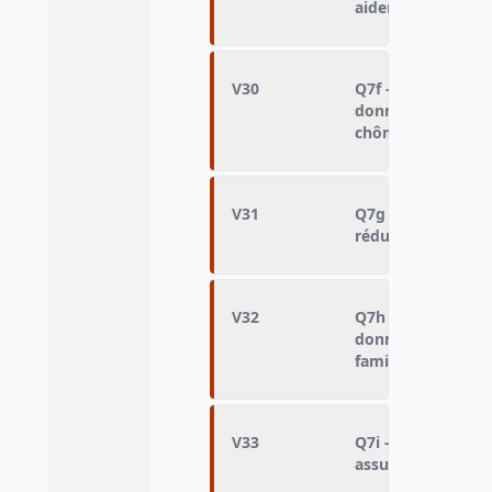
aider le développ
V30
Q7f - Responsabil
donner un niveau 
chômeurs
V31
Q7g - Responsabil
réduire l'écart en
V32
Q7h - Responsabil
donner des bourse
familles défavoris
V33
Q7i - Responsabil
assurer un logem