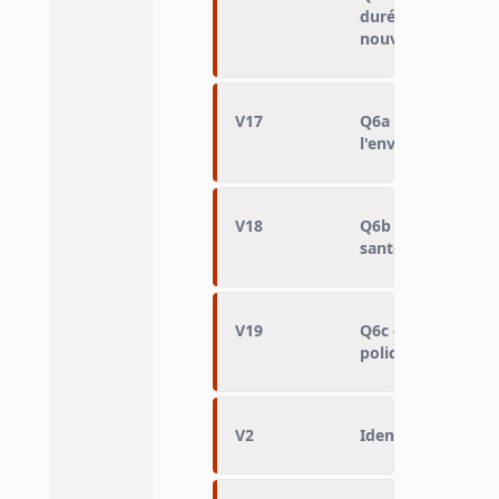
durée du travail 
nouveaux
V17
Q6a - Dépenses d
l'environnement
V18
Q6b - Dépenses d
santé
V19
Q6c - Dépenses d
police et l'ordre p
V2
Identifiant