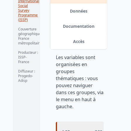
International
2015-08-13
Social
Survey
Données
Programme
(ISSP)
Documentation
Couverture
géographique :
France
Accès
métropolitaine
Producteur :
Les variables sont
ISSP-
France
organisées en
groupes
Diffuseur :
Progedo-
thématiques : vous
Adisp
pouvez naviguer
dans ces groupes, via
le menu en haut à
gauche.