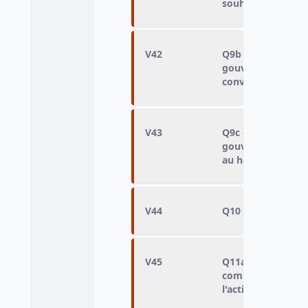
souhaitent, sans l
V42
Q9b - En cas d'atte
gouvernement a le 
conversations tél
V43
Q9c - En cas d'atte
gouvernement a le 
au hasard dans la
V44
Q10 - Intérêt pour
V45
Q11a - Approuve o
comme moi n'ont p
l'action gouvern