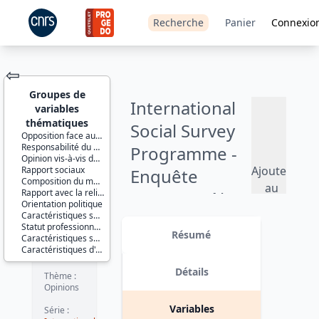
Recherche
Panier
Connexio
⇦
Groupes de
International
variables
thématiques
Social Survey
Opposition face aux décisions gouvernementales
Responsabilité du gouvernement
Programme -
JEU DE
Opinion vis-à-vis de l'action gouvernementale
DONNÉES
Ajouter
Rapport sociaux
Enquête
Composition du ménage
au
Rapport avec la religion
France - Rôle
panier
Orientation politique
Caractéristiques socio-démographiques de l'enquêté(e)
du
Identifiants :
Statut professionnel du père de l'enquêté(e)
lil-0395
Résumé
Caractéristiques socio-démographiques du conjoint de l'enquêté(e)
gouvernement
doi:10.13144/lil-
Caractéristiques d'enquête
0395
IV - 2006
Détails
Thème :
Opinions
Version 2 : nouveau fichier de
données distinguant les différentes
Variables
Série :
catégories de non réponses. date :