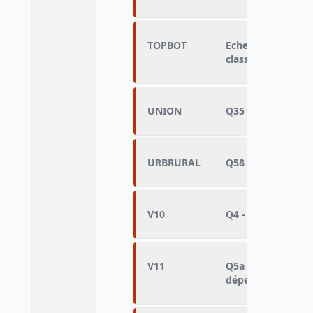
TOPBOT
Echelle de percep
classe sociale - va
UNION
Q35 - Adhésion à 
URBRURAL
Q58 - Lieu de vie
V10
Q4 - Pire erreur ju
V11
Q5a - Action du g
dépenses de l'Eta