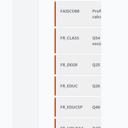
FAISCO88
Profession du père
calculée
FR_CLASS
Q54 - Sentiment d
sociale
FR_DEGR
Q25 - Niveau d'étu
FR_EDUC
Q26 - Age à l'arrê
FR_EDUCSP
Q40 - Age du conjo