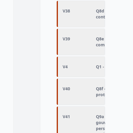
V38
Q8d - Actuellemen
contre la criminal
V39
Q8e - Actuellemen
combat le chôma
V4
Q1 - Obéir aux loi
V40
Q8f - Actuellemen
protège l'enviro
V41
Q9a - En cas d'atte
gouvernement a le
personnes, aussi 