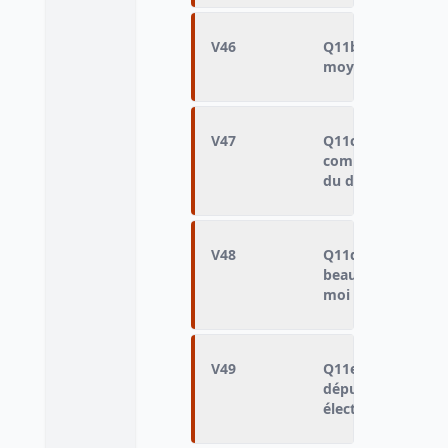
V46
Q11b - Approuve o
moyen a une influ
V47
Q11c - Approuve o
comprends assez b
du débat politiqu
V48
Q11d - Approuve 
beaucoup de gens
moi sur les questi
V49
Q11e - Approuve o
députés essaient 
électorales