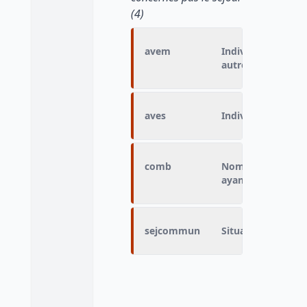
(4)
avem
Individu accompag
autre membre du
aves
Individu seul pend
comb
Nombre de pers
ayant effectué le
sejcommun
Situation de l'ind