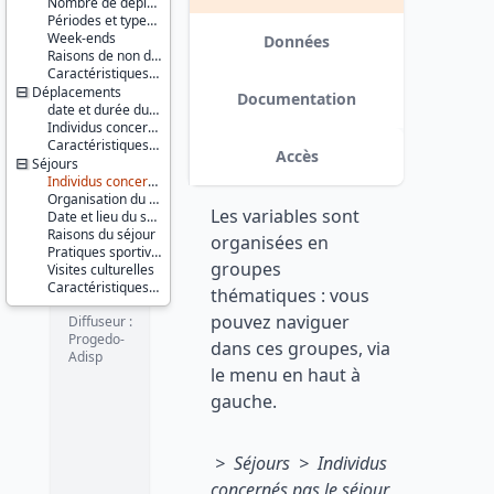
Nombre de déplacements et de séjours
2004
Périodes et types de séjours
Série :
Week-ends
Enquête
Données
Raisons de non déplacement
Permanente
Version 1 date : 2008-11-18
Caractéristiques d'enquête
sur les
Déplacements
Conditions
Documentation
de Vie des
date et durée du déplacement
ménages
Individus concernés par le déplacement
(EPCV)
Caractéristiques d'enquête
Accès
Séjours
Couverture
Individus concernés pas le séjour
géographique :
Organisation du séjour
Les variables sont
France
Date et lieu du séjour
métropolitaine
Raisons du séjour
organisées en
Pratiques sportives
groupes
Producteur :
Visites culturelles
INSEE
Caractéristiques d'enquête
thématiques : vous
pouvez naviguer
Diffuseur :
Progedo-
dans ces groupes, via
Adisp
le menu en haut à
gauche.
> Séjours > Individus
concernés pas le séjour