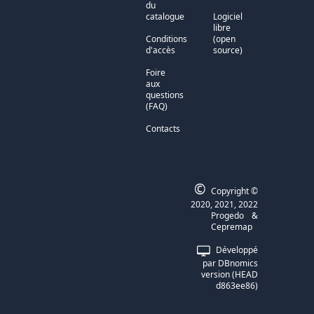
du
catalogue
Logiciel
libre
Conditions
(open
d'accès
source)
Foire
aux
questions
(FAQ)
Contacts
©
Copyright ©
2020, 2021, 2022
Progedo
&
Cepremap
Développé
par DBnomics
version (HEAD
d863ee86)