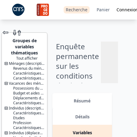
Recherche
Panier
Connexio
⇦
⇮
⇮
Groupes de
Enquête
variables
thématiques
permanente
Tout afficher
Ménages (description)
sur les
JEU DE
Revenus du ménage
DONNÉES
Caractéristiques du ménage et de la personne de référence
conditions
Caractéristiques d'enquête
de vie des
Vacances des ménages
Ajouter
Possessions du ménage
ménages,
Budget et aides pour les vacances
Identifiants :
au
Déplacements des membres du ménage
lil-0396
Résumé
panier
partie
Caractéristiques d'enquête
doi:10.13144/lil-
Individus (description)
0396
variable :
Caractéristiques socio-démographiques
Détails
Etudes
Thème :
vacances -
Profession
Conditions
Caractéristiques d'enquête
de vie et
octobre
Variables
Individus (déplacements, séjours, week-ends)
société