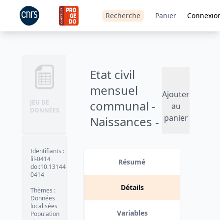
Recherche
Panier
Connexio
Etat civil
mensuel
Ajouter
communal -
JEU DE
au
DONNÉES
panier
Naissances -
1993
Identifiants
:
Version 1
date :
2009
lil-0414
Résumé
doi:10.13144/lil-
0414
Détails
Thèmes
:
Données
localisées
Variables
Population