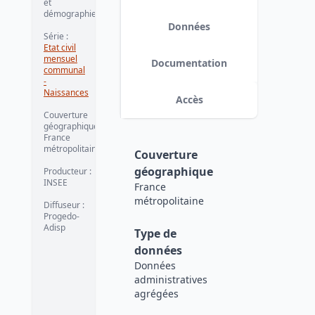
et
démographie
Données
Série
:
Etat civil
mensuel
Documentation
communal
-
Naissances
Accès
Couverture
géographique
:
France
métropolitaine
Couverture
géographique
Producteur
:
INSEE
France
métropolitaine
Diffuseur
:
Progedo-
Adisp
Type de
données
Données
administratives
agrégées