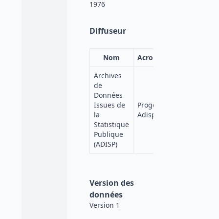
1976
Diffuseur
Nom
Acronyme
Affiliation
Archives
de
Données
Quetelet-
Issues de
Progedo-
Progedo
la
Adisp
Diffusion
Statistique
Publique
(ADISP)
Version des
données
Version 1