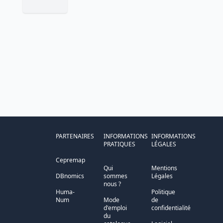
PARTENAIRES
INFORMATIONS
INFORMATIONS
PRATIQUES
LÉGALES
Cepremap
Qui
Mentions
DBnomics
sommes
Légales
nous ?
Huma-
Politique
Num
Mode
de
d'emploi
confidentialité
du