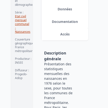
et
démographie
Données
Série
:
Etat civil
mensuel
Documentation
communal
-
Naissances
Accès
Couverture
géographique
:
France
métropolitaine
Description
générale
Producteur
:
INSEE
Présentation des
statistiques
Diffuseur
:
mensuelles des
Progedo-
Adisp
naissances en
1976 selon le
sexe, pour toutes
les communes de
France
métropolitaine.
Pour Paris, les