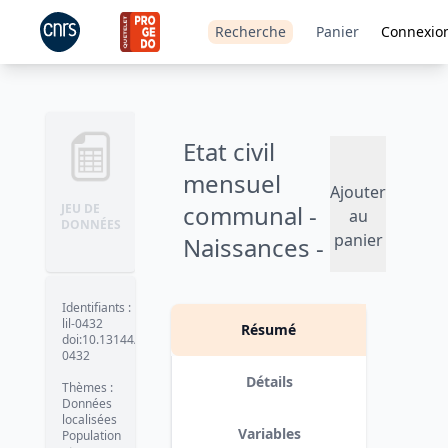
Recherche
Panier
Connexio
Etat civil
mensuel
Ajouter
communal -
JEU DE
au
DONNÉES
panier
Naissances -
1976
Identifiants
:
Version 1
date :
2009
lil-0432
Résumé
doi:10.13144/lil-
0432
Détails
Thèmes
:
Données
localisées
Variables
Population