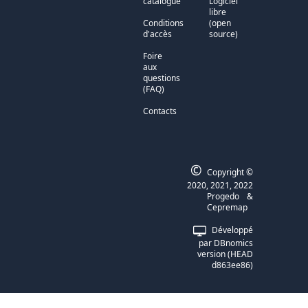
catalogue
Logiciel
libre
Conditions
(open
d'accès
source)
Foire
aux
questions
(FAQ)
Contacts
©
Copyright ©
2020, 2021, 2022
Progedo
&
Cepremap
Développé
par
DBnomics
version
(
HEAD
d863ee86
)