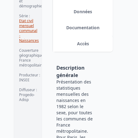
et
démographie
Données
Série
:
Etat civil
mensuel
Documentation
communal
-
Naissances
Accès
Couverture
géographique
:
France
métropolitaine
Description
générale
Producteur
:
INSEE
Présentation des
statistiques
Diffuseur
:
mensuelles des
Progedo-
Adisp
naissances en
1982 selon le
sexe, pour toutes
les communes de
France
métropolitaine.
Pour Paris, les