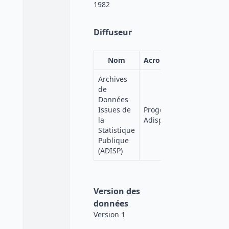
1982
Diffuseur
Nom
Acronyme
Affiliation
Archives
de
Données
Quetelet-
Issues de
Progedo-
Progedo
la
Adisp
Diffusion
Statistique
Publique
(ADISP)
Version des
données
Version 1