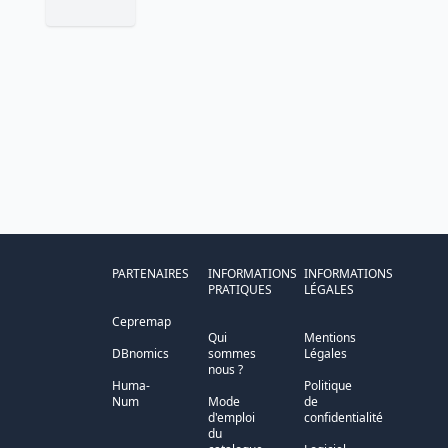
PARTENAIRES
INFORMATIONS
INFORMATIONS
PRATIQUES
LÉGALES
Cepremap
Qui
Mentions
DBnomics
sommes
Légales
nous ?
Huma-
Politique
Num
Mode
de
d'emploi
confidentialité
du