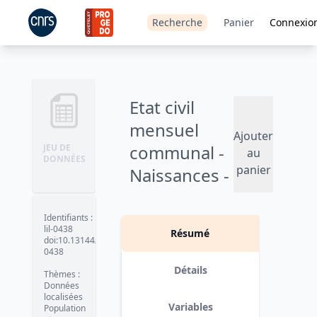
Recherche
Panier
Connexio
Etat civil
mensuel
Ajouter
communal -
JEU DE
au
DONNÉES
panier
Naissances -
1982
Identifiants
:
Version 1
date :
2009
lil-0438
Résumé
doi:10.13144/lil-
0438
Détails
Thèmes
:
Données
localisées
Variables
Population