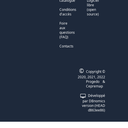
catalogue
Logiciel
libre
Conditions
(open
d'accès
source)
Foire
aux
questions
(FAQ)
Contacts
©
Copyright ©
2020, 2021, 2022
Progedo
&
Cepremap
Développé
par
DBnomics
version
(
HEAD
d863ee86
)