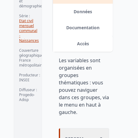
et
démographie
Données
Série :
Etat civil
mensuel
Documentation
communal
-
Naissances
Accès
Couverture
géographique :
Les variables sont
France
métropolitaine
organisées en
groupes
Producteur :
INSEE
thématiques : vous
pouvez naviguer
Diffuseur :
Progedo-
dans ces groupes, via
Adisp
le menu en haut à
gauche.