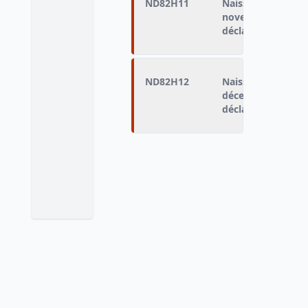
ND82H11
Naissances domic
novembre 1982 (n
déclarés vivants)
ND82H12
Naissances domic
décembre 1982 (na
déclarés vivants)