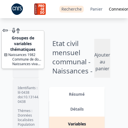
Recherche
Panier
Connexio
⇦
⇮
⇮
Groupes de
Etat civil
variables
thématiques
mensuel
Ajouter
Naissances 1982
Commune de domiciliation
communal -
JEU DE
au
Naissances vivantes
DONNÉES
panier
Naissances -
1982
Identifiants :
Version 1 date : 2009
lil-0438
Résumé
doi:10.13144/lil-
0438
Détails
Thèmes :
Données
localisées
Variables
Population