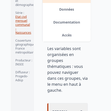
et
démographie
Données
Série :
Etat civil
mensuel
Documentation
communal
-
Naissances
Accès
Couverture
géographique :
Les variables sont
France
métropolitaine
organisées en
groupes
Producteur :
INSEE
thématiques : vous
pouvez naviguer
Diffuseur :
Progedo-
dans ces groupes, via
Adisp
le menu en haut à
gauche.