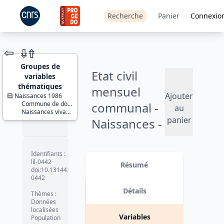
Recherche
Panier
Connexio
⇦
⇮
⇮
Groupes de
Etat civil
variables
thématiques
mensuel
Ajouter
Naissances 1986
Commune de domiciliation
communal -
JEU DE
au
Naissances vivantes
DONNÉES
panier
Naissances -
1986
Identifiants :
Version 1 date : 2009
lil-0442
Résumé
doi:10.13144/lil-
0442
Détails
Thèmes :
Données
localisées
Variables
Population