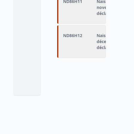
ND86H11
Naissances domic
novembre 1986 (n
déclarés vivants)
ND86H12
Naissances domic
décembre 1986 (na
déclarés vivants)