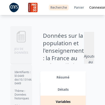
Recherche
Panier
Connexio
Données sur la
population et
l'enseignement
JEU DE
DONNÉES
Ajouter
: la France au
au
19ème siècle -
panier
Balance
Identifiants
:
lil-0449
Résumé
naturelle -
doi:10.13144/lil-
0449
1851-1897
Détails
Thème
:
Données
historiques
Variables