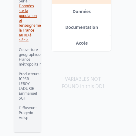
Série
:
Données
sur la
Données
population
et
l’enseignement :
Documentation
la France
au XIXè
siècle
Accès
Couverture
géographique
:
France
métropolitaine
Producteurs
:
VARIABLES NOT
ICPSR
LEROY-
FOUND in this DDI
LADURIE
Emmanuel
SGF
Diffuseur
:
Progedo-
Adisp